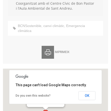
Coorganitzat amb el Centre Cívic de Bon Pastor
i l’Aula Ambiental de Sant Andreu.
BCNSostenible
,
canvi climàtic
,
Emergencia
climàtica
IMPRIMEIX
This page can't load Google Maps correctly.
Centre Cívic Bon Pastor
OK
Do you own this website?
Pl Robert Gerhard, 3
Barcelona