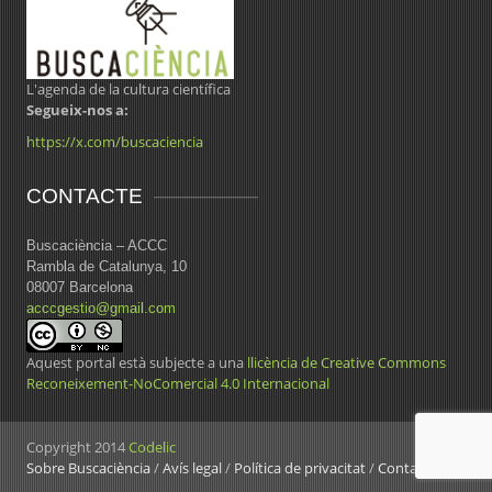
L'agenda de la cultura científica
Segueix-nos a:
https://x.com/buscaciencia
CONTACTE
Buscaciència – ACCC
Rambla de Catalunya, 10
08007 Barcelona
acccgestio@gmail.com
Aquest portal està subjecte a una
llicència de Creative Commons
Reconeixement-NoComercial 4.0 Internacional
Copyright 2014
Codelic
Sobre Buscaciència
/
Avís legal
/
Política de privacitat
/
Contacte