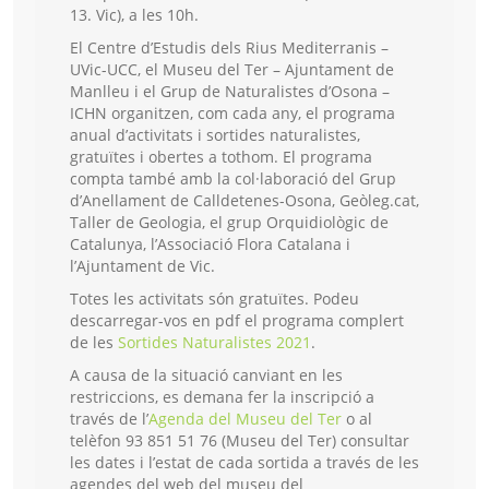
13. Vic), a les 10h.
El Centre d’Estudis dels Rius Mediterranis –
UVic-UCC, el Museu del Ter – Ajuntament de
Manlleu i el Grup de Naturalistes d’Osona –
ICHN organitzen, com cada any, el programa
anual d’activitats i sortides naturalistes,
gratuïtes i obertes a tothom. El programa
compta també amb la col·laboració del Grup
d’Anellament de Calldetenes-Osona, Geòleg.cat,
Taller de Geologia, el grup Orquidiològic de
Catalunya, l’Associació Flora Catalana i
l’Ajuntament de Vic.
Totes les activitats són gratuïtes. Podeu
descarregar-vos en pdf el programa complert
de les
Sortides Naturalistes 2021
.
A causa de la situació canviant en les
restriccions, es demana fer la inscripció a
través de l’
Agenda del Museu del Ter
o al
telèfon 93 851 51 76 (Museu del Ter) consultar
les dates i l’estat de cada sortida a través de les
agendes del web del museu del