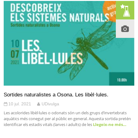
Sortides naturalistes a Osona. Les libèl·lules.
10 jul. 2021
UDivulga
Les acolorides libèl·lules o odonats són un dels grups d’invertebrats
aquàtics més conegut per al públic en general. Aquesta sortida pretén
identificar els estadis vitals (larves i adults) de les
Llegeix-ne més…