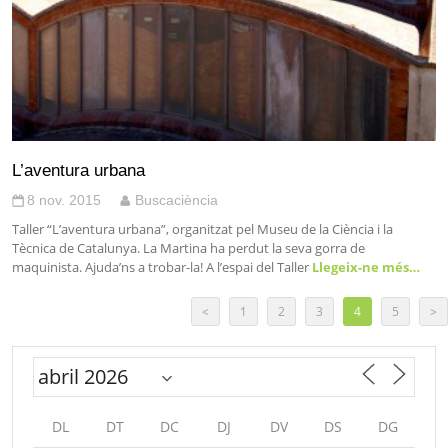
L’aventura urbana
8 nov. 2015
Buscaciència
Taller “L’aventura urbana”, organitzat pel Museu de la Ciència i la
Tècnica de Catalunya. La Martina ha perdut la seva gorra de
maquinista. Ajuda’ns a trobar-la! A l’espai del Taller
Llegeix-ne més…
<
1
2
3
4
5
>
DL
DT
DC
DJ
DV
DS
DG