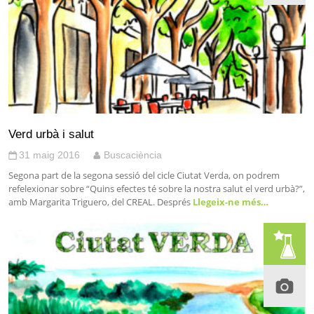
Verd urbà i salut
31 maig 2016
Buscaciència
Segona part de la segona sessió del cicle Ciutat Verda, on podrem
refelexionar sobre “Quins efectes té sobre la nostra salut el verd urbà?”,
amb Margarita Triguero, del CREAL. Després
Llegeix-ne més…