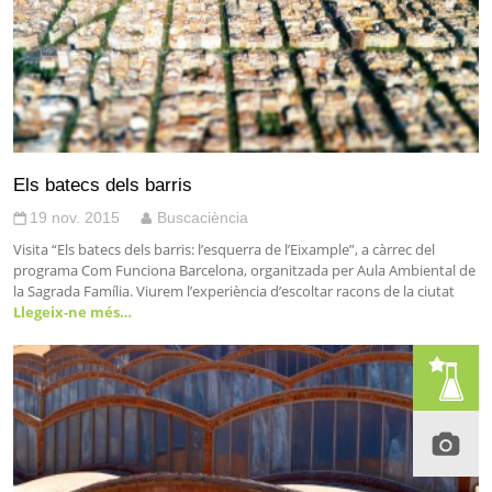
Els batecs dels barris
19 nov. 2015
Buscaciència
Visita “Els batecs dels barris: l’esquerra de l’Eixample”, a càrrec del
programa Com Funciona Barcelona, organitzada per Aula Ambiental de
la Sagrada Família. Viurem l’experiència d’escoltar racons de la ciutat
Llegeix-ne més…