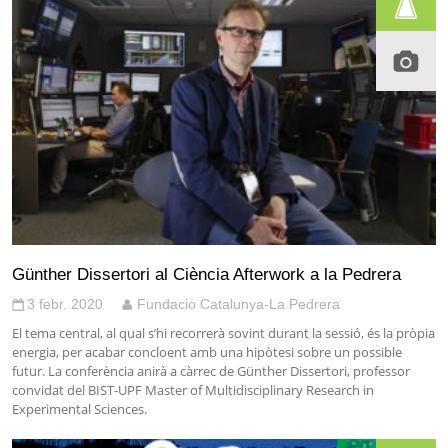
Günther Dissertori al Ciència Afterwork a la Pedrera
3 febr. 2020
Fundacio Catalunya-La Pedrera
El tema central, al qual s’hi recorrerà sovint durant la sessió, és la pròpia
energia, per acabar concloent amb una hipòtesi sobre un possible
futur. La conferència anirà a càrrec de Günther Dissertori, professor
convidat del BIST-UPF Master of Multidisciplinary Research in
Experimental Sciences.