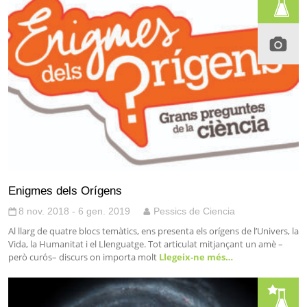
Enigmes dels Orígens
8 nov. 2018 - 6 gen. 2019
Pessics de Ciencia
Al llarg de quatre blocs temàtics, ens presenta els orígens de l’Univers, la
Vida, la Humanitat i el Llenguatge. Tot articulat mitjançant un amè –
però curós– discurs on importa molt
Llegeix-ne més…