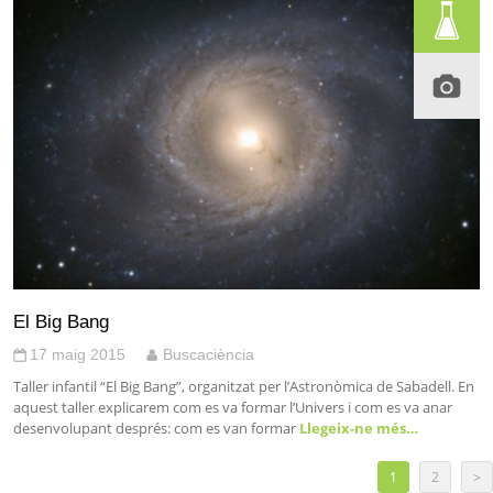
El Big Bang
17 maig 2015
Buscaciència
Taller infantil “El Big Bang”, organitzat per l’Astronòmica de Sabadell. En
aquest taller explicarem com es va formar l’Univers i com es va anar
desenvolupant després: com es van formar
Llegeix-ne més…
1
2
>