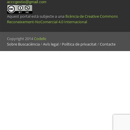
acccgestio@gmail.com
Aquest portal està subjecte a una
llicència de Creative Commons
Reconeixement-NoComercial 4.0 Internacional
Copyright 2014
Codelic
Sobre Buscaciència
/
Avís legal
/
Política de privacitat
/
Contacte