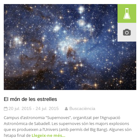
El món de les estrelles
20 jul. 2015 - 24 jul. 2015
Buscaciència
Campus d’astronomia “Supernoves”, organitzat per l’Agrupació
Astronòmica de Sabadell. Les supernoves són les majors explosions
que es produeixen a l’Univers (amb permís del Big Bang). Algunes són
l’etapa final de
Llegeix-ne més…