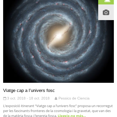
Viatge cap a l’univers fosc
3 oct. 2018 - 18 oct. 2018
Pessics de Ciencia
L’exposició itinerant “Viatge cap a l’univers fosc” proposa un recorregut
per les fascinants fronteres de la cosmologia i la gravetat, que van des
de la matèria fosca i l’energia fosca,
Llegeix-ne més…