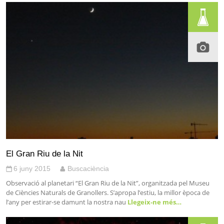
El Gran Riu de la Nit
6 juny 2015
Buscaciència
Observació al planetari “El Gran Riu de la Nit”, organitzada pel Museu
de Ciències Naturals de Granollers. S’apropa l’estiu, la millor època de
l’any per estirar-se damunt la nostra nau
Llegeix-ne més…