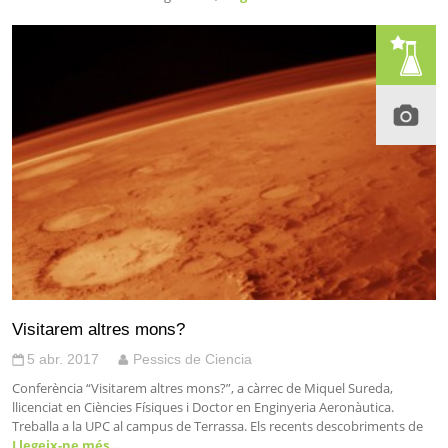
Visitarem altres mons?
5 abr. 2017
Pessics de Ciencia
Conferència “Visitarem altres mons?”, a càrrec de Miquel Sureda,
llicenciat en Ciències Físiques i Doctor en Enginyeria Aeronàutica.
Treballa a la UPC al campus de Terrassa. Els recents descobriments de
Llegeix-ne més…