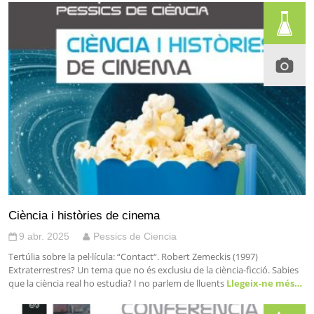
Ciència i històries de cinema
9 abr. 2025
Pessics de Ciencia
Tertúlia sobre la pel·lícula: “Contact“. Robert Zemeckis (1997)
Extraterrestres? Un tema que no és exclusiu de la ciència-ficció. Sabies
que la ciència real ho estudia? I no parlem de lluents
Llegeix-ne més…