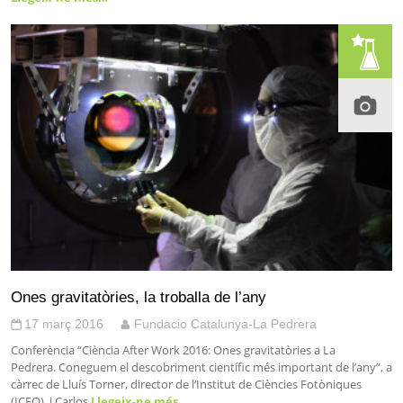
Ones gravitatòries, la troballa de l’any
17 març 2016
Fundacio Catalunya-La Pedrera
Conferència “Ciència After Work 2016: Ones gravitatòries a La
Pedrera. Coneguem el descobriment científic més important de l’any”, a
càrrec de Lluís Torner, director de l’Institut de Ciències Fotòniques
(ICFO), i Carlos
Llegeix-ne més…