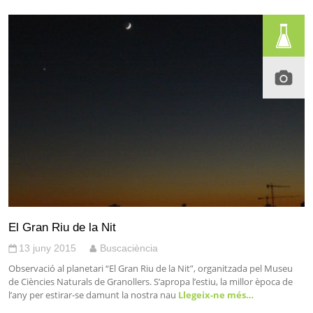
El Gran Riu de la Nit
13 juny 2015
Buscaciència
Observació al planetari “El Gran Riu de la Nit”, organitzada pel Museu
de Ciències Naturals de Granollers. S’apropa l’estiu, la millor època de
l’any per estirar-se damunt la nostra nau
Llegeix-ne més…