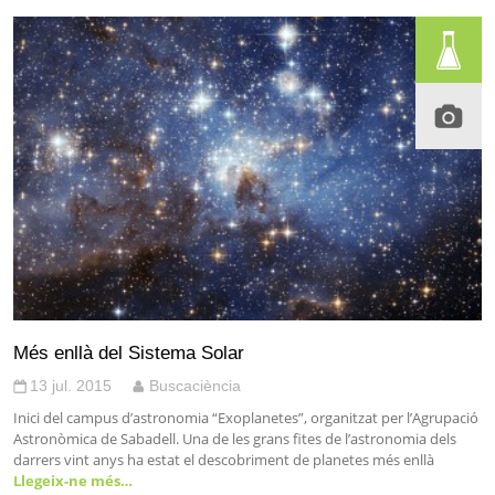
Més enllà del Sistema Solar
13 jul. 2015
Buscaciència
Inici del campus d’astronomia “Exoplanetes”, organitzat per l’Agrupació
Astronòmica de Sabadell. Una de les grans fites de l’astronomia dels
darrers vint anys ha estat el descobriment de planetes més enllà
Llegeix-ne més…