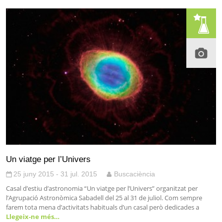
Un viatge per l’Univers
25 juny 2015 - 31 jul. 2015
Buscaciència
Casal d’estiu d’astronomia “Un viatge per l’Univers” organitzat per
l’Agrupació Astronòmica Sabadell del 25 al 31 de juliol. Com sempre
farem tota mena d’activitats habituals d’un casal però dedicades a
Llegeix-ne més…