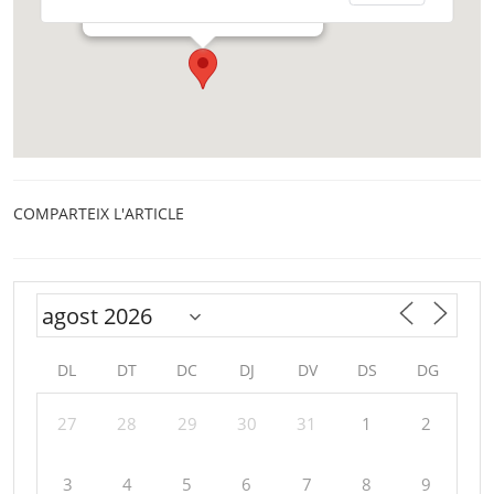
Sabadell
COMPARTEIX L'ARTICLE
DL
DT
DC
DJ
DV
DS
DG
27
28
29
30
31
1
2
3
4
5
6
7
8
9