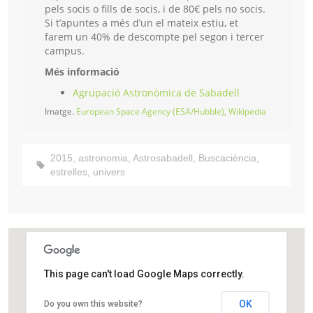
pels socis o fills de socis, i de 80€ pels no socis.
Si t’apuntes a més d’un el mateix estiu, et
farem un 40% de descompte pel segon i tercer
campus.
Més informació
Agrupació Astronòmica de Sabadell
Imatge.
European Space Agency (ESA/Hubble), Wikipedia
2015
,
astronomia
,
Astrosabadell
,
Buscaciència
,
estrelles
,
univers
This page can't load Google Maps correctly.
Agrupació Astronòmica de Sabadell
OK
Do you own this website?
Prat de la Riba, s/n