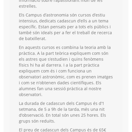
informació sobre l’apassionant món de les
estrelles.
Els Campus d’astronomia són cursos d’estiu
intensius, dedicats cadascun d’ells a un tema
específic. Estan pensats per a tots els públics i
també són ideals per a fer el treball de recerca
de batxillerat.
En aquests cursos es combina la teoria amb la
pràctica. A la part teòrica expliquem com són
els astres que s’estudien i quins fenòmens
físics hi ha al darrera. I a la part pràctica
expliquem com és i com funciona un
observatori astronòmic, com es prenen imatges
i com se n’obtenen dades científiques. Els
alumnes fan una sessió pràctica al nostre
observatori.
La durada de cadascun dels Campus és d’1
setmana, de 5 a 9h de la tarda, més una nit
d’observació. En total són unes 25 hores. Els
grups són reduïts.
El preu de cadascun dels Campus és de 65€