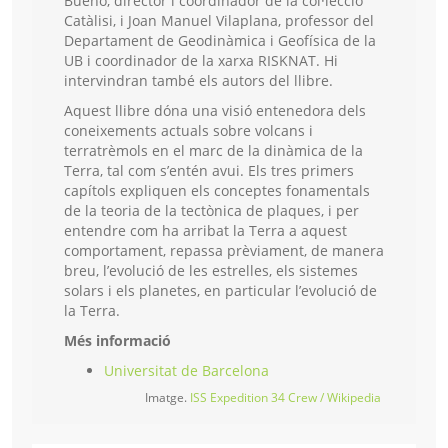
Bueno, director i coordinador de la col·lecció
Catàlisi, i Joan Manuel Vilaplana, professor del
Departament de Geodinàmica i Geofísica de la
UB i coordinador de la xarxa RISKNAT. Hi
intervindran també els autors del llibre.
Aquest llibre dóna una visió entenedora dels
coneixements actuals sobre volcans i
terratrèmols en el marc de la dinàmica de la
Terra, tal com s’entén avui. Els tres primers
capítols expliquen els conceptes fonamentals
de la teoria de la tectònica de plaques, i per
entendre com ha arribat la Terra a aquest
comportament, repassa prèviament, de manera
breu, l’evolució de les estrelles, els sistemes
solars i els planetes, en particular l’evolució de
la Terra.
Més informació
Universitat de Barcelona
Imatge.
ISS Expedition 34 Crew / Wikipedia