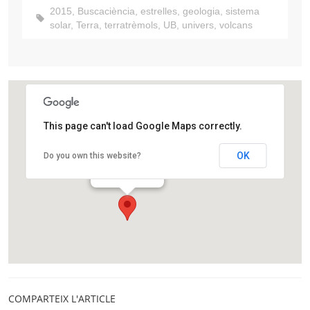
2015
,
Buscaciència
,
estrelles
,
geologia
,
sistema
solar
,
Terra
,
terratrèmols
,
UB
,
univers
,
volcans
This page can't load Google Maps correctly.
Llibreria Alibri
OK
Do you own this website?
Carrer Balmes, 26
Barcelona
COMPARTEIX L'ARTICLE