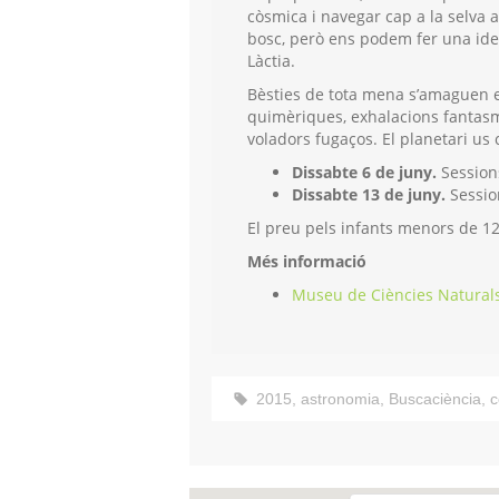
còsmica i navegar cap a la selva a
bosc, però ens podem fer una idea 
Làctia.
Bèsties de tota mena s’amaguen en
quimèriques, exhalacions fantasma
voladors fugaços. El planetari us
Dissabte 6 de juny.
Sessions
Dissabte 13 de juny.
Session
El preu pels infants menors de 12 
Més informació
Museu de Ciències Naturals
2015
,
astronomia
,
Buscaciència
,
c