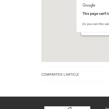
This page can't 
Museu de Cièncie
Do you own this we
Carrer de Palaudàri
Granollers
COMPARTEIX L'ARTICLE
Se