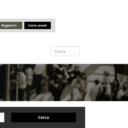
Registra't
Inicia sessió
Cerca