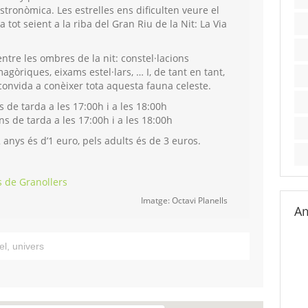
stronòmica. Les estrelles ens dificulten veure el
tot seient a la riba del Gran Riu de la Nit: La Via
tre les ombres de la nit: constel·lacions
gòriques, eixams estel·lars, … I, de tant en tant,
 convida a conèixer tota aquesta fauna celeste.
 de tarda a les 17:00h i a les 18:00h
s de tarda a les 17:00h i a les 18:00h
anys és d’1 euro, pels adults és de 3 euros.
 de Granollers
Imatge: Octavi Planells
Am
el
,
univers