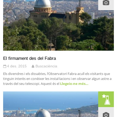
El firmament des del Fabra
4 des. 2015
Buscaciència
Els divendres i els dissabtes, l’Observatori Fabra acull els visitants que
tinguin interès en conèixer les instal·lacions i en observar algun astre a
través del seu telescopi. Aquest és el
Llegeix-ne més…