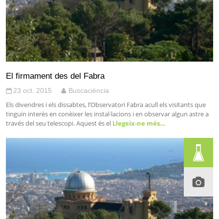
El firmament des del Fabra
23 oct. 2015
Buscaciència
Els divendres i els dissabtes, l’Observatori Fabra acull els visitants que
tinguin interès en conèixer les instal·lacions i en observar algun astre a
través del seu telescopi. Aquest és el
Llegeix-ne més…