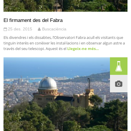
El firmament des del Fabra
25 des. 2015
Buscaciència
Els divendres i els dissabtes, l’Observatori Fabra acull els visitants que
tinguin interès en conèixer les instal·lacions i en observar algun astre a
través del seu telescopi. Aquest és el
Llegeix-ne més…