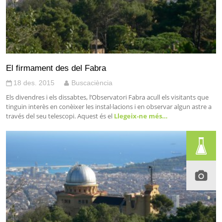
El firmament des del Fabra
18 des. 2015
Buscaciència
Els divendres i els dissabtes, l’Observatori Fabra acull els visitants que
tinguin interès en conèixer les instal·lacions i en observar algun astre a
través del seu telescopi. Aquest és el
Llegeix-ne més…