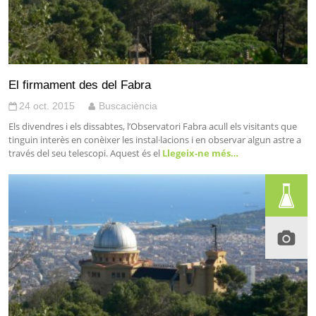
El firmament des del Fabra
24 oct. 2015
Buscaciència
Els divendres i els dissabtes, l’Observatori Fabra acull els visitants que
tinguin interès en conèixer les instal·lacions i en observar algun astre a
través del seu telescopi. Aquest és el
Llegeix-ne més…