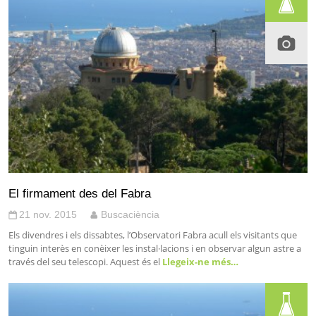
El firmament des del Fabra
21 nov. 2015
Buscaciència
Els divendres i els dissabtes, l’Observatori Fabra acull els visitants que
tinguin interès en conèixer les instal·lacions i en observar algun astre a
través del seu telescopi. Aquest és el
Llegeix-ne més…