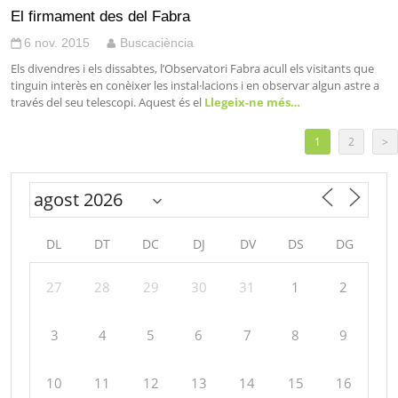
El firmament des del Fabra
6 nov. 2015
Buscaciència
Els divendres i els dissabtes, l’Observatori Fabra acull els visitants que
tinguin interès en conèixer les instal·lacions i en observar algun astre a
través del seu telescopi. Aquest és el
Llegeix-ne més…
1
2
>
DL
DT
DC
DJ
DV
DS
DG
27
28
29
30
31
1
2
3
4
5
6
7
8
9
10
11
12
13
14
15
16