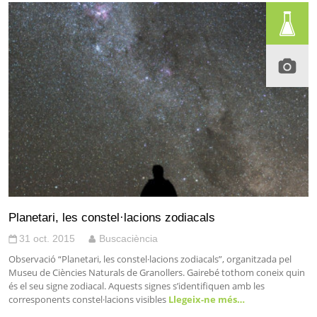
Planetari, les constel·lacions zodiacals
31 oct. 2015
Buscaciència
Observació “Planetari, les constel·lacions zodiacals”, organitzada pel
Museu de Ciències Naturals de Granollers. Gairebé tothom coneix quin
és el seu signe zodiacal. Aquests signes s’identifiquen amb les
corresponents constel·lacions visibles
Llegeix-ne més…