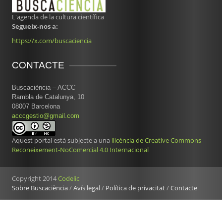
L'agenda de la cultura científica
Segueix-nos a:
https://x.com/buscaciencia
CONTACTE
Buscaciència – ACCC
Rambla de Catalunya, 10
08007 Barcelona
acccgestio@gmail.com
Aquest portal està subjecte a una
llicència de Creative Commons
Reconeixement-NoComercial 4.0 Internacional
Copyright 2014
Codelic
Sobre Buscaciència
/
Avís legal
/
Política de privacitat
/
Contacte