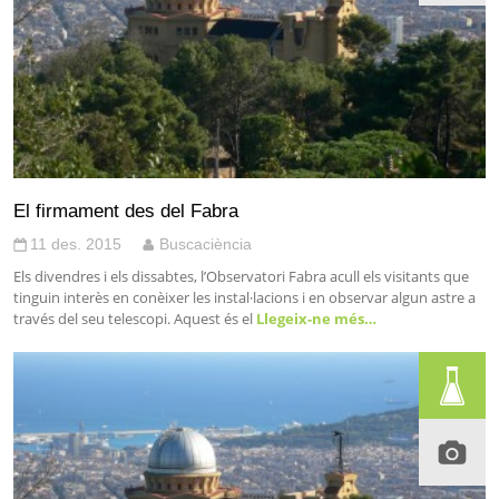
El firmament des del Fabra
11 des. 2015
Buscaciència
Els divendres i els dissabtes, l’Observatori Fabra acull els visitants que
tinguin interès en conèixer les instal·lacions i en observar algun astre a
través del seu telescopi. Aquest és el
Llegeix-ne més…