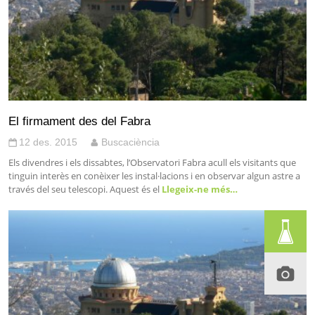
El firmament des del Fabra
12 des. 2015
Buscaciència
Els divendres i els dissabtes, l’Observatori Fabra acull els visitants que
tinguin interès en conèixer les instal·lacions i en observar algun astre a
través del seu telescopi. Aquest és el
Llegeix-ne més…