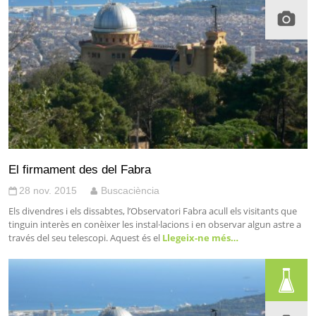
El firmament des del Fabra
28 nov. 2015
Buscaciència
Els divendres i els dissabtes, l’Observatori Fabra acull els visitants que
tinguin interès en conèixer les instal·lacions i en observar algun astre a
través del seu telescopi. Aquest és el
Llegeix-ne més…