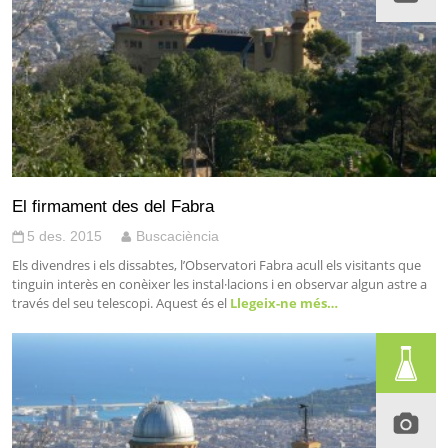
El firmament des del Fabra
5 des. 2015
Buscaciència
Els divendres i els dissabtes, l’Observatori Fabra acull els visitants que
tinguin interès en conèixer les instal·lacions i en observar algun astre a
través del seu telescopi. Aquest és el
Llegeix-ne més…