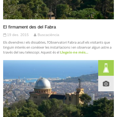
El firmament des del Fabra
19 des. 2015
Buscaciència
Els divendres i els dissabtes, l’Observatori Fabra acull els visitants que
tinguin interès en conèixer les instal·lacions i en observar algun astre a
través del seu telescopi. Aquest és el
Llegeix-ne més…