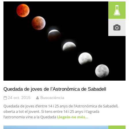
Quedada de joves de l’Astronòmica de Sabadell
24 oct. 2015
Buscaciència
Quedada de joves d’entre 14 i 25 anys de l’Astronòmica de Sabadell,
oberta a tot el jovent. Si tens entre 14 i 25 anys i t’agrada
l’astronomia vine a la Quedada
Llegeix-ne més…