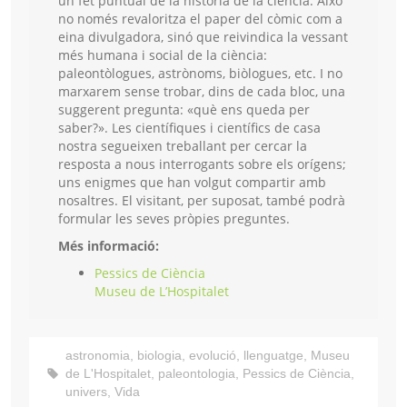
un fet puntual de la història de la ciència. Això
no només revaloritza el paper del còmic com a
eina divulgadora, sinó que reivindica la vessant
més humana i social de la ciència:
paleontòlogues, astrònoms, biòlogues, etc. I no
marxarem sense trobar, dins de cada bloc, una
suggerent pregunta: «què ens queda per
saber?». Les científiques i científics de casa
nostra segueixen treballant per cercar la
resposta a nous interrogants sobre els orígens;
uns enigmes que han volgut compartir amb
nosaltres. El visitant, per suposat, també podrà
formular les seves pròpies preguntes.
Més informació:
Pessics de Ciència
Museu de L’Hospitalet
astronomia
,
biologia
,
evolució
,
llenguatge
,
Museu
de L'Hospitalet
,
paleontologia
,
Pessics de Ciència
,
univers
,
Vida