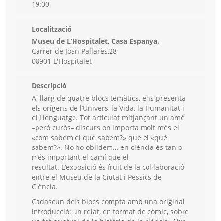
19:00
Localització
Museu de L’Hospitalet, Casa Espanya.
Carrer de Joan Pallarès,28
08901 L'Hospitalet
Descripció
Al llarg de quatre blocs temàtics, ens presenta
els orígens de l’Univers, la Vida, la Humanitat i
el Llenguatge. Tot articulat mitjançant un amè
–però curós– discurs on importa molt més el
«com sabem el que sabem?» que el «què
sabem?». No ho oblidem… en ciència és tan o
més important el camí que el
resultat. L’exposició és fruit de la col·laboració
entre el Museu de la Ciutat i Pessics de
Ciència.
Cadascun dels blocs compta amb una original
introducció: un relat, en format de còmic, sobre