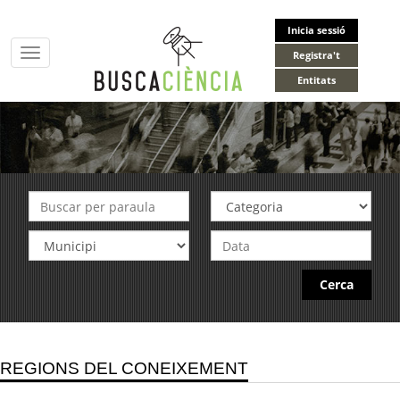
Inicia sessió
Toggle
Registra't
navigation
Entitats
Cerca
REGIONS DEL CONEIXEMENT