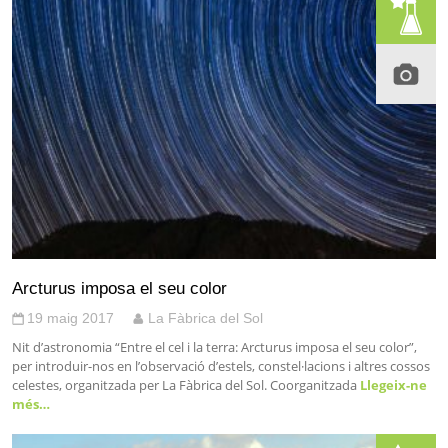
Arcturus imposa el seu color
19 maig 2017
La Fàbrica del Sol
Nit d’astronomia “Entre el cel i la terra: Arcturus imposa el seu color”,
per introduir-nos en l’observació d’estels, constel·lacions i altres cossos
celestes, organitzada per La Fàbrica del Sol. Coorganitzada
Llegeix-ne
més…