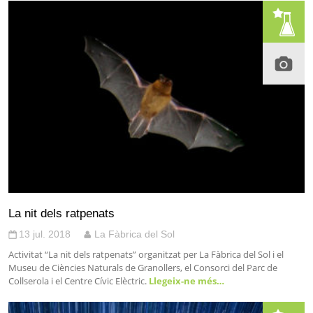
La nit dels ratpenats
13 jul. 2018
La Fàbrica del Sol
Activitat “La nit dels ratpenats” organitzat per La Fàbrica del Sol i el
Museu de Ciències Naturals de Granollers, el Consorci del Parc de
Collserola i el Centre Cívic Elèctric.
Llegeix-ne més…