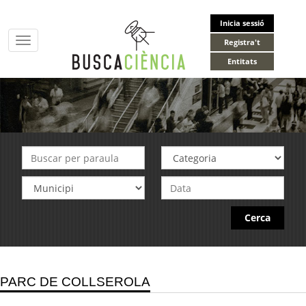
Inicia sessió
Toggle
Registra't
navigation
Entitats
Cerca
PARC DE COLLSEROLA