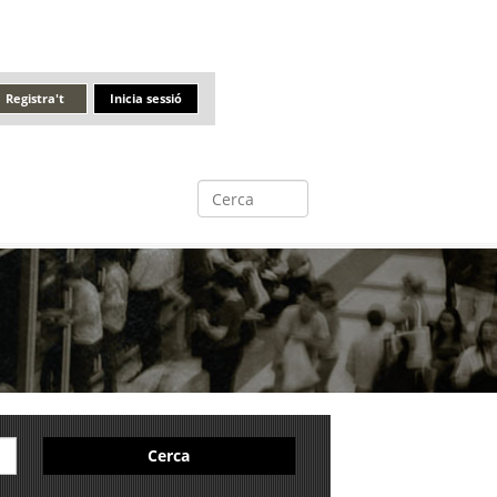
Registra't
Inicia sessió
Cerca