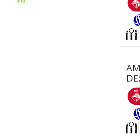
més…
AM
DE