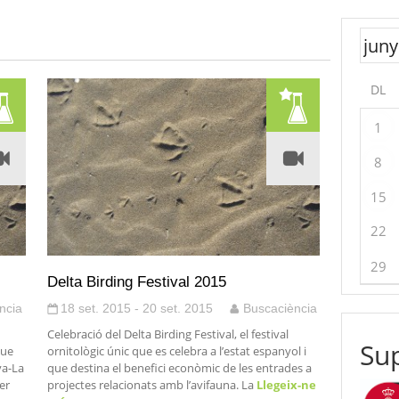
DL
1
8
15
22
29
Delta Birding Festival 2015
ncia
18 set. 2015 - 20 set. 2015
Buscaciència
Celebració del Delta Birding Festival, el festival
Sup
que
ornitològic únic que es celebra a l’estat espanyol i
ya-La
que destina el benefici econòmic de les entrades a
cer
projectes relacionats amb l’avifauna. La
Llegeix-ne