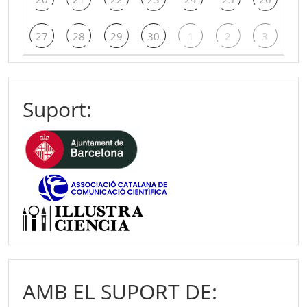
27
28
29
30
1
2
3
Suport:
AMB EL SUPORT DE: