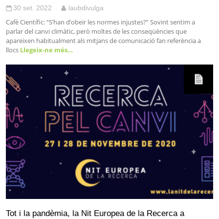
30 set. 2022
laubdivulga
Cafè Científic: “S’han d’obeir les normes injustes?” Sovint sentim a
parlar del canvi climàtic, però moltes de les conseqüències que
apareixen habitualment als mitjans de comunicació fan referència a
llocs
Llegeix-ne més…
Tot i la pandèmia, la Nit Europea de la Recerca a