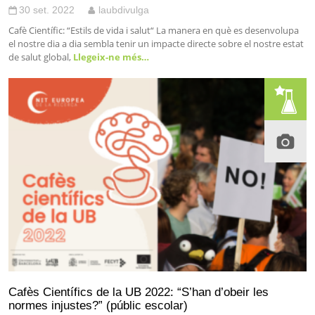
30 set. 2022
laubdivulga
Cafè Científic: “Estils de vida i salut“ La manera en què es desenvolupa
el nostre dia a dia sembla tenir un impacte directe sobre el nostre estat
de salut global,
Llegeix-ne més…
Cafès Científics de la UB 2022: “S’han d’obeir les
normes injustes?” (públic escolar)