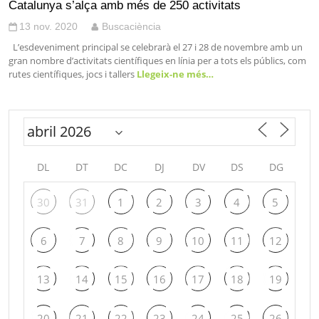
Catalunya s’alça amb més de 250 activitats
13 nov. 2020
Buscaciència
L’esdeveniment principal se celebrarà el 27 i 28 de novembre amb un
gran nombre d’activitats científiques en línia per a tots els públics, com
rutes científiques, jocs i tallers
Llegeix-ne més…
DL
DT
DC
DJ
DV
DS
DG
30
31
1
2
3
4
5
6
7
8
9
10
11
12
13
14
15
16
17
18
19
20
21
22
23
24
25
26