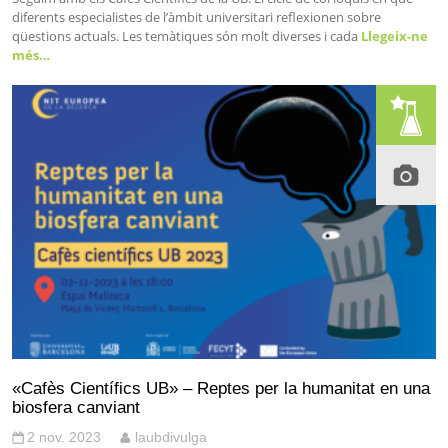
diferents especialistes de l’àmbit universitari reflexionen sobre
qüestions actuals. Les temàtiques són molt diverses i cada
Llegeix-ne
més…
«Cafès Científics UB» – Reptes per la humanitat en una
biosfera canviant
2 nov. 2023
laubdivulga