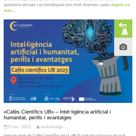
qüestions actuals. Les temàtiques són molt diverses i cada
Llegeix-ne
més…
«Cafès Científics UB» – Intel·ligència artificial i
humanitat, perills i avantatges
9 nov. 2023
laubdivulga
Seguim amb els Cafès Científics de la UB! El cicle de col·loquis en què