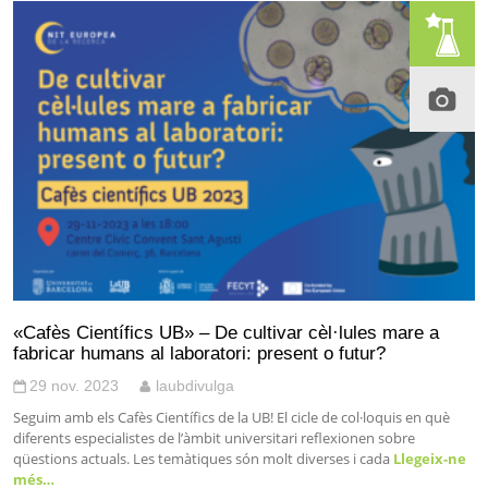
«Cafès Científics UB» – De cultivar cèl·lules mare a
fabricar humans al laboratori: present o futur?
29 nov. 2023
laubdivulga
Seguim amb els Cafès Científics de la UB! El cicle de col·loquis en què
diferents especialistes de l’àmbit universitari reflexionen sobre
qüestions actuals. Les temàtiques són molt diverses i cada
Llegeix-ne
més…