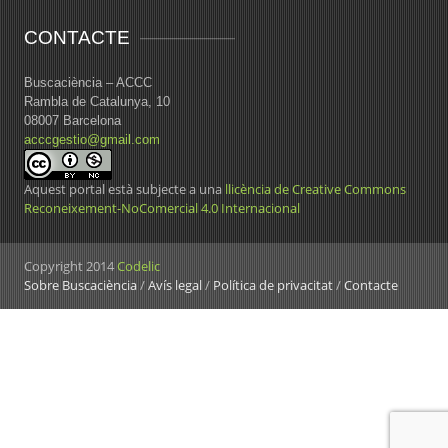
CONTACTE
Buscaciència – ACCC
Rambla de Catalunya, 10
08007 Barcelona
acccgestio@gmail.com
Aquest portal està subjecte a una
llicència de Creative Commons
Reconeixement-NoComercial 4.0 Internacional
Copyright 2014
Codelic
Sobre Buscaciència
/
Avís legal
/
Política de privacitat
/
Contacte