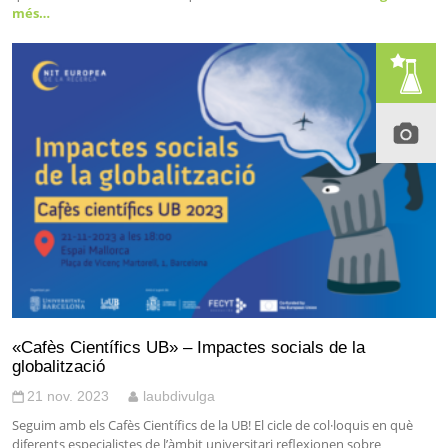
més…
«Cafès Científics UB» – Impactes socials de la
globalització
21 nov. 2023
laubdivulga
Seguim amb els Cafès Científics de la UB! El cicle de col·loquis en què
diferents especialistes de l’àmbit universitari reflexionen sobre