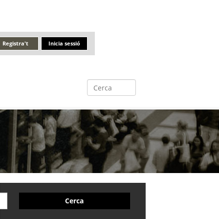
Registra't
Inicia sessió
Cerca