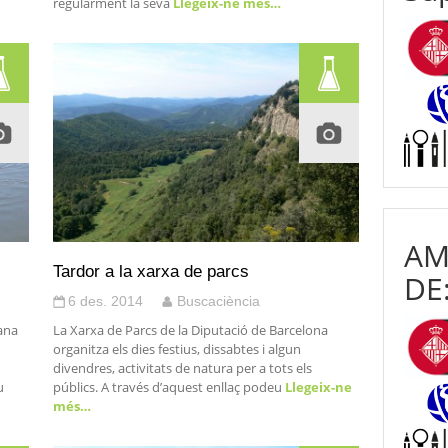
regularment la seva
Llegeix-ne més…
AM
Tardor a la xarxa de parcs
DE
6 des. 2014
Buscaciència
tana
La Xarxa de Parcs de la Diputació de Barcelona
organitza els dies festius, dissabtes i algun
divendres, activitats de natura per a tots els
u
públics. A través d’aquest enllaç podeu
Llegeix-ne
més…