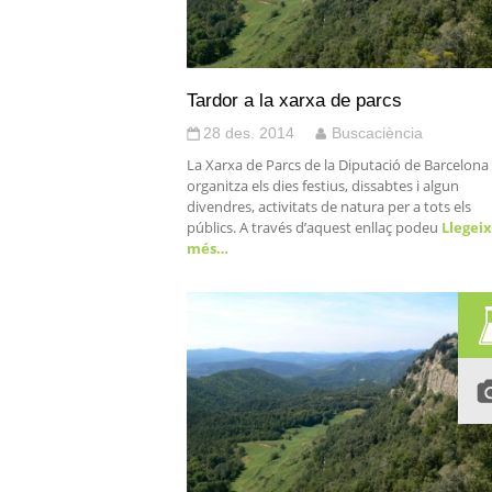
Tardor a la xarxa de parcs
28 des. 2014
Buscaciència
La Xarxa de Parcs de la Diputació de Barcelona
organitza els dies festius, dissabtes i algun
divendres, activitats de natura per a tots els
públics. A través d’aquest enllaç podeu
Llegeix
més…