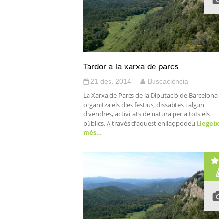
Tardor a la xarxa de parcs
21 des. 2014
Buscaciència
La Xarxa de Parcs de la Diputació de Barcelona
organitza els dies festius, dissabtes i algun
divendres, activitats de natura per a tots els
públics. A través d’aquest enllaç podeu
Llegeix
més…