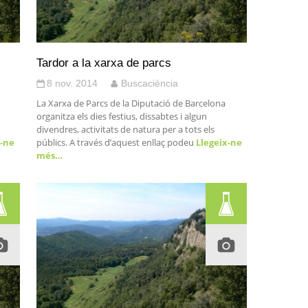
Tardor a la xarxa de parcs
8 nov. 2014
Buscaciència
La Xarxa de Parcs de la Diputació de Barcelona
organitza els dies festius, dissabtes i algun
divendres, activitats de natura per a tots els
-ne
públics. A través d’aquest enllaç podeu
Llegeix-ne
més…