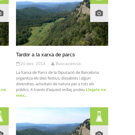
Tardor a la xarxa de parcs
20 des. 2014
Buscaciència
La Xarxa de Parcs de la Diputació de Barcelona
organitza els dies festius, dissabtes i algun
divendres, activitats de natura per a tots els
-ne
públics. A través d’aquest enllaç podeu
Llegeix-ne
més…