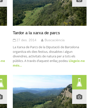
Tardor a la xarxa de parcs
27 des. 2014
Buscaciència
La Xarxa de Parcs de la Diputació de Barcelona
organitza els dies festius, dissabtes i algun
divendres, activitats de natura per a tots els
-ne
públics. A través d’aquest enllaç podeu
Llegeix-ne
més…