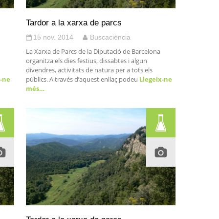
Tardor a la xarxa de parcs
15 nov. 2014
Buscaciència
La Xarxa de Parcs de la Diputació de Barcelona
organitza els dies festius, dissabtes i algun
divendres, activitats de natura per a tots els
-ne
públics. A través d’aquest enllaç podeu
Llegeix-ne
més…