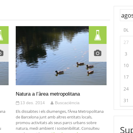
DL
27
3
10
17
24
Natura a l’àrea metropolitana
31
13 des. 2014
Buscaciència
tana
Els dissabtes i els diumenges, l’Àrea Metropolitana
de Barcelona junt amb altres entitats locals,
promou activitats als seus parcs urbans sobre
Sup
u
natura, medi ambient i sostenibilitat. Consulteu