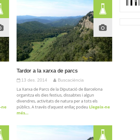
Tardor a la xarxa de parcs
13 des. 2014
Buscaciència
La Xarxa de Parcs de la Diputació de Barcelona
organitza els dies festius, dissabtes i algun
divendres, activitats de natura per a tots els
-ne
públics. A través d’aquest enllaç podeu
Llegeix-ne
més…