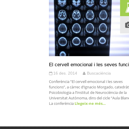
El cervell emocional i les seves func
16 des. 2014
Buscaciència
Conferència “El cervell emocional i les seves
funcions”, a càrrec d’Ignacio Morgado, catedràt
Psicobiologia a l’Institut de Neurociència de la
Universitat Autònoma, dins del cicle “Aula Blan
La conferència
Llegeix-ne més…