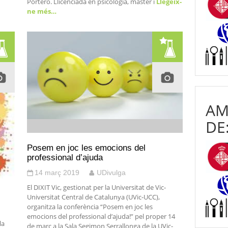
Portero. Llicenciada en psicologia, màster i
Llegeix-
ne més…
AM
DE
Posem en joc les emocions del
professional d’ajuda
14 març 2019
UDivulga
El DIXIT Vic, gestionat per la Universitat de Vic-
Universitat Central de Catalunya (UVic-UCC),
organitza la conferència “Posem en joc les
emocions del professional d’ajuda!” pel proper 14
la
de març a la Sala Segimon Serrallonga de la UVic-