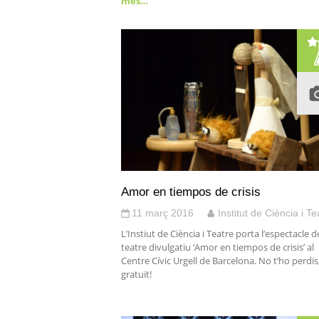
més…
Amor en tiempos de crisis
11 març 2016
Institut de Ciència i Te
L’Instiut de Ciència i Teatre porta l’espectacle d
teatre divulgatiu ‘Amor en tiempos de crisis’ al
Centre Cívic Urgell de Barcelona. No t’ho perdis
gratuït!