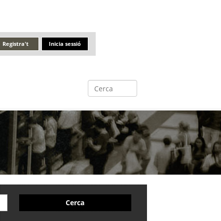
Registra't
Inicia sessió
Cerca