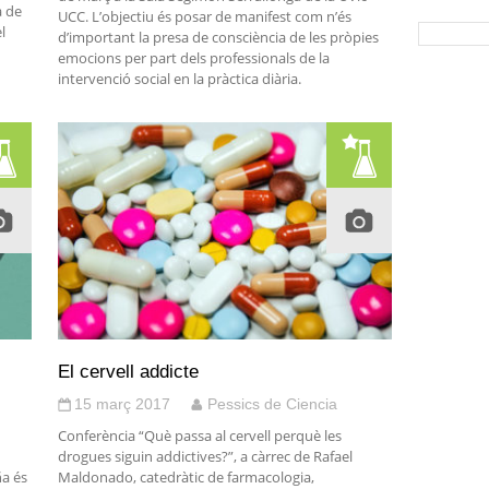
a de
UCC. L’objectiu és posar de manifest com n’és
l
d’important la presa de consciència de les pròpies
emocions per part dels professionals de la
intervenció social en la pràctica diària.
El cervell addicte
15 març 2017
Pessics de Ciencia
Conferència “Què passa al cervell perquè les
drogues siguin addictives?”, a càrrec de Rafael
ña és
Maldonado, catedràtic de farmacologia,