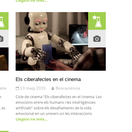
Llegeix-ne més…
Els ciberafectes en el cinema
atre
13 maig 2015
Buscaciència
e
Cicle de cinema “Els ciberafectes en el cinema. Les
emocions entre els humans i les intel·ligències
, es
artificials” sobre els desafiaments de la vida
emocional en un univers on les interaccions
Llegeix-ne més…