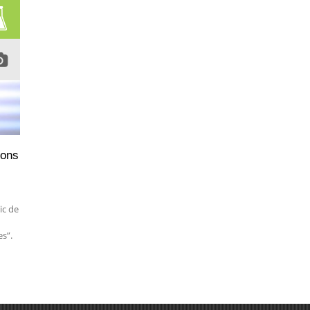
ions
ic de
es”.