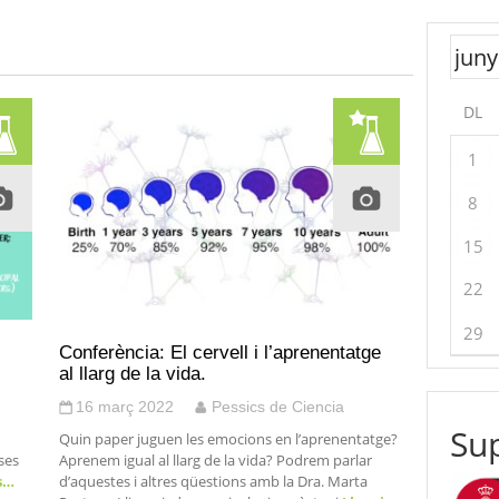
DL
1
8
15
22
29
Conferència: El cervell i l’aprenentatge
al llarg de la vida.
16 març 2022
Pessics de Ciencia
Sup
Quin paper juguen les emocions en l’aprenentatge?
ses
Aprenem igual al llarg de la vida? Podrem parlar
s…
d’aquestes i altres qüestions amb la Dra. Marta