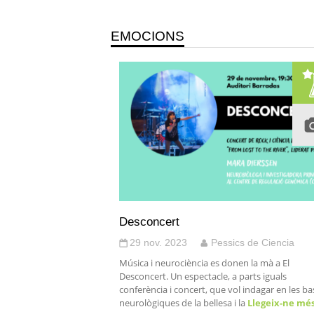
EMOCIONS
Desconcert
29 nov. 2023
Pessics de Ciencia
Música i neurociència es donen la mà a El
Desconcert. Un espectacle, a parts iguals
conferència i concert, que vol indagar en les ba
neurològiques de la bellesa i la
Llegeix-ne mé