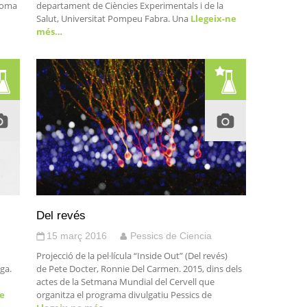
ònoma
departament de Ciències Experimentals i de la
Salut, Universitat Pompeu Fabra. Una
Llegeix-ne
més…
Del revés
15 març 2016
Pessics de Ciencia
Projecció de la pel·lícula “Inside Out” (Del revés)
ga.
de Pete Docter, Ronnie Del Carmen. 2015, dins dels
actes de la Setmana Mundial del Cervell que
e
organitza el programa divulgatiu Pessics de