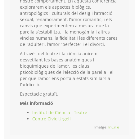
nostre comportament. En aquesta conferència
explorarem els aspectes biològics,
antropològics i culturals del desig i l’atracció
sexual, l’enamorament, l’amor romàntic, i els
canvis que experimentem a mesura que la
parella s’estabilitza. I la monogàmia i altres
vincles humans, la fidelitat i les diferents cares
de l’adulteri, l’amor “perfecte” i el divorci.
A través del teatre i la ciència anirem
desvetllant les bases anatòmiques i
bioquímiques de l’amor, les claus
psicobiològiques de l’elecció de la parella i el
per què l’amor ens porta a estats similars a
l’addicció.
Espectacle gratuït.
Més informació
Institut de Ciència i Teatre
Centre Cívic Urgell
Imatge:
InCiTe