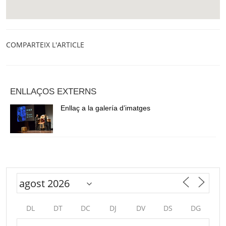
COMPARTEIX L'ARTICLE
ENLLAÇOS EXTERNS
Enllaç a la galería d’imatges
DL
DT
DC
DJ
DV
DS
DG