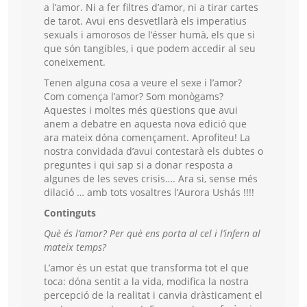
a l’amor. Ni a fer filtres d’amor, ni a tirar cartes
de tarot. Avui ens desvetllarà els imperatius
sexuals i amorosos de l’ésser humà, els que si
que són tangibles, i que podem accedir al seu
coneixement.
Tenen alguna cosa a veure el sexe i l’amor?
Com comença l’amor? Som monògams?
Aquestes i moltes més qüestions que avui
anem a debatre en aquesta nova edició que
ara mateix dóna començament. Aprofiteu! La
nostra convidada d’avui contestarà els dubtes o
preguntes i qui sap si a donar resposta a
algunes de les seves crisis…. Ara si, sense més
dilació … amb tots vosaltres l’Aurora Ushás !!!!
Continguts
Què és l’amor? Per què ens porta al cel i l’infern al
mateix temps?
L’amor és un estat que transforma tot el que
toca: dóna sentit a la vida, modifica la nostra
percepció de la realitat i canvia dràsticament el