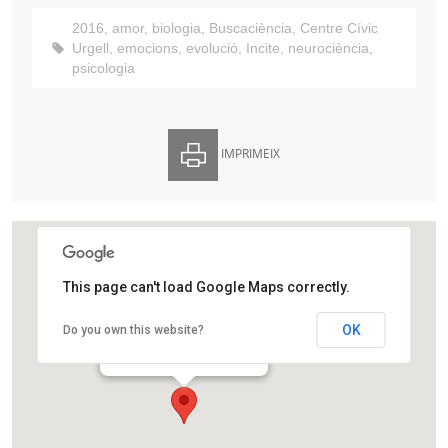
2016
,
amor
,
biologia
,
Buscaciència
,
Centre Cívic
Urgell
,
emocions
,
evolució
,
Incite
,
neurociència
,
psicologia
IMPRIMEIX
This page can't load Google Maps correctly.
Centre Cívic Urgell
OK
Do you own this website?
Carrer del Comte d'Urgell, 145
Barcelona