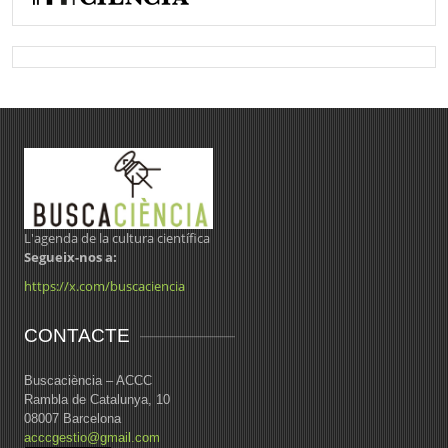
L'agenda de la cultura científica
Segueix-nos a:
https://x.com/buscaciencia
CONTACTE
Buscaciència – ACCC
Rambla de Catalunya, 10
08007 Barcelona
acccgestio@gmail.com