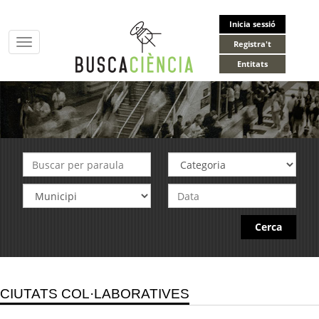
Inicia sessió
Toggle
Registra't
navigation
Entitats
Cerca
CIUTATS COL·LABORATIVES