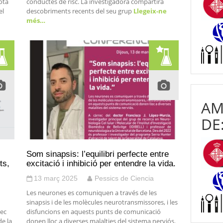
sota
conductes de risc. La investigadora compartirà
el
descobriments recents del seu grup
Llegeix-ne
més…
AM
DE
Som sinapsis: l’equilibri perfecte entre
ts,
excitació i inhibició per entendre la vida.
13 març 2025
Pessics de Ciencia
Les neurones es comuniquen a través de les
sinapsis i de les molècules neurotransmissores, i les
rec
disfuncions en aquests punts de comunicació
e la
donen lloc a diverses malalties del sistema nerviós.