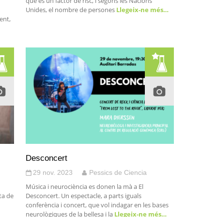
n
que és un factor de risc, i segons les Nacions
Unides, el nombre de persones
Llegeix-ne més…
ent,
Desconcert
29 nov. 2023
Pessics de Ciencia
Música i neurociència es donen la mà a El
ta de
Desconcert. Un espectacle, a parts iguals
conferència i concert, que vol indagar en les bases
neurològiques de la bellesa i la
Llegeix-ne més…