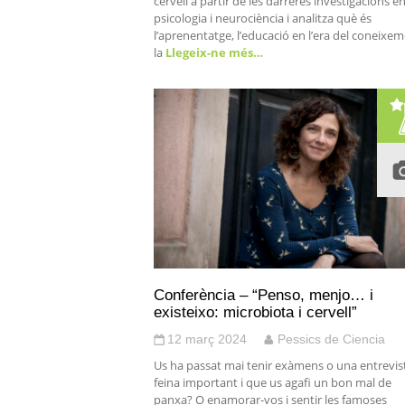
cervell a partir de les darreres investigacions e
psicologia i neurociència i analitza què és
l’aprenentatge, l’educació en l’era del coneixem
la
Llegeix-ne més…
Conferència – “Penso, menjo… i
existeixo: microbiota i cervell”
12 març 2024
Pessics de Ciencia
Us ha passat mai tenir exàmens o una entrevis
feina important i que us agafi un bon mal de
panxa? O enamorar-vos i sentir les famoses