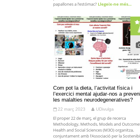
papallones a l’estómac?
Llegeix-ne més…
Com pot la dieta, l’activitat física i
l’exercici mental ajudar-nos a preven
les malalties neurodegeneratives?
22 març 2023
UDivulga
El proper 22 de març, el grup de recerca
Methodology, Methods, Models and Outcomes
Health and Social Sciences (M3O) organitza,
conjuntament amb l’Associació per la Sostenibil