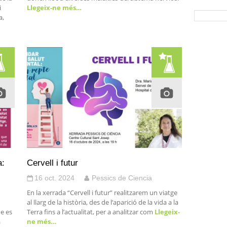
i
Llegeix-ne més…
a,
a:
Cervell i futur
16 oct. 2024
Pessics de Ciencia
En la xerrada “Cervell i futur” realitzarem un viatge
al llarg de la història, des de l’aparició de la vida a la
ue es
Terra fins a l’actualitat, per a analitzar com
Llegeix-
a
ne més…