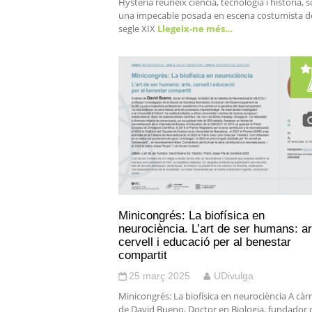
Hysteria reuneix ciència, tecnologia i història, 
una impecable posada en escena costumista d
segle XIX
Llegeix-ne més…
Minicongrés: La biofísica en
neurociència. L’art de ser humans: ar
cervell i educació per al benestar
compartit
25 març 2025
UDivulga
Minicongrés: La biofísica en neurociència A càr
de David Bueno, Doctor en Biologia, fundador d