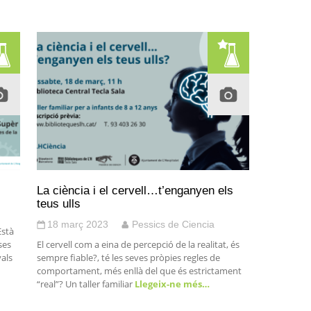
La ciència i el cervell…t’enganyen els
teus ulls
18 març 2023
Pessics de Ciencia
Està
ses
El cervell com a eina de percepció de la realitat, és
als
sempre fiable?, té les seves pròpies regles de
comportament, més enllà del que és estrictament
“real”? Un taller familiar
Llegeix-ne més…