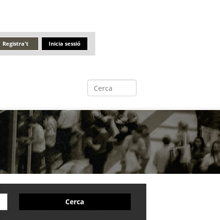
Registra't
Inicia sessió
Cerca