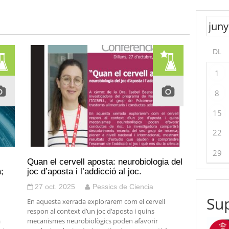
DL
1
8
15
22
29
Quan el cervell aposta: neurobiologia del
;
joc d’aposta i l’addicció al joc.
27 oct. 2025
Pessics de Ciencia
Sup
En aquesta xerrada explorarem com el cervell
respon al context d’un joc d’aposta i quins
a
mecanismes neurobiològics poden afavorir