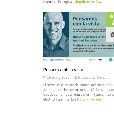
Humana, Ecològica i
Llegeix-ne més…
Pensem amb la vista
16 març 2023
Pessics de Ciencia
El cervell és el centre de control del cos humà. 
format per milers de milions de cèl·lules nervio
que es comuniquen entre elles mitjançant seny
elèctrics i químics. Les
Llegeix-ne més…