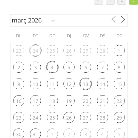
<
1
2
3
DL
DT
DC
DJ
DV
DS
DG
23
24
25
26
27
28
1
2
3
4
5
6
7
8
9
10
11
12
13
14
15
16
17
18
19
20
21
22
23
24
25
26
27
28
29
30
31
1
2
3
4
5