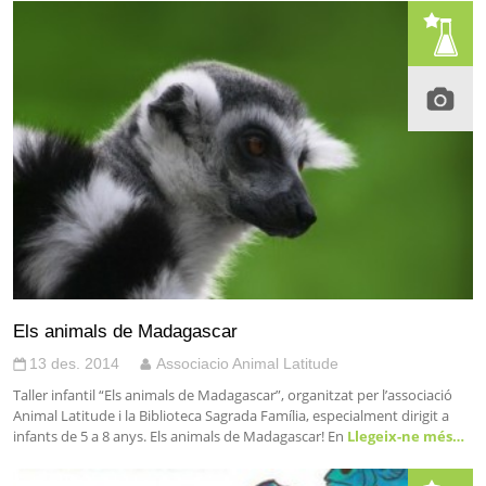
Els animals de Madagascar
13 des. 2014
Associacio Animal Latitude
Taller infantil “Els animals de Madagascar”, organitzat per l’associació
Animal Latitude i la Biblioteca Sagrada Família, especialment dirigit a
infants de 5 a 8 anys. Els animals de Madagascar! En
Llegeix-ne més…