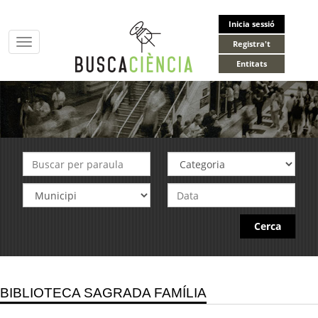
Inicia sessió
Toggle
Registra't
navigation
Entitats
Cerca
BIBLIOTECA SAGRADA FAMÍLIA