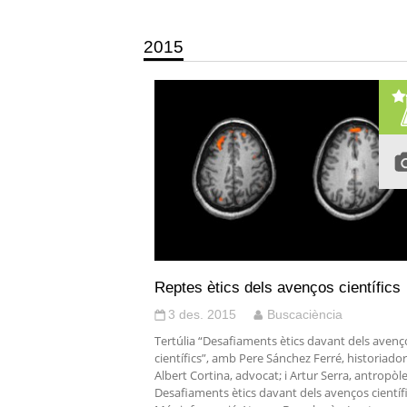
2015
Reptes ètics dels avenços científics
3 des. 2015
Buscaciència
Tertúlia “Desafiaments ètics davant dels avenç
científics”, amb Pere Sánchez Ferré, historiador
Albert Cortina, advocat; i Artur Serra, antropòle
Desafiaments ètics davant dels avenços científi