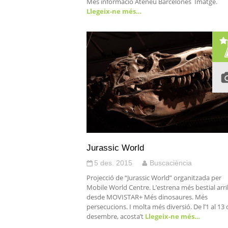
Més informació Ateneu Barcelonès Imatge.
Llegeix-ne més…
Jurassic World
5 des. 2015
Buscaciència
Projecció de “Jurassic World” organitzada per
Mobile World Centre. L’estrena més bestial arr
desde MOVISTAR+ Més dinosaures. Més
persecucions. I molta més diversió. De l’1 al 13 
desembre, acosta’t
Llegeix-ne més…