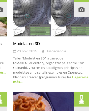
s
Modelat en 3D
28 nov. 2015
Buscaciència
Taller “Modelat en 3D”, a càrrec de
 riu
toMAKEt/FABoratory, organitzat pel Centre Cívic
i
Guinardó. Veurem els paradigmes principals de
més…
modelatge amb senzills exemples en Openscad,
Blender i Freecad (programari lliure), les
Llegeix-ne
més…