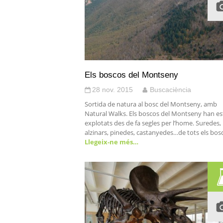
Els boscos del Montseny
28 nov. 2015
Buscaciència
Sortida de natura al bosc del Montseny, amb
Natural Walks. Els boscos del Montseny han es
explotats des de fa segles per l’home. Suredes,
alzinars, pinedes, castanyedes…de tots els bos
Llegeix-ne més…