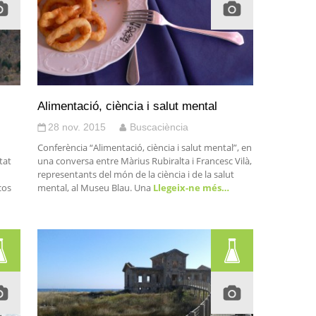
Alimentació, ciència i salut mental
28 nov. 2015
Buscaciència
Conferència “Alimentació, ciència i salut mental”, en
tat
una conversa entre Màrius Rubiralta i Francesc Vilà,
representants del món de la ciència i de la salut
cos
mental, al Museu Blau. Una
Llegeix-ne més…