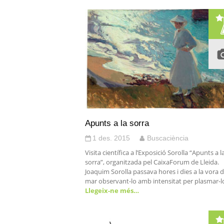
Apunts a la sorra
1 des. 2015
Buscaciència
Visita científica a l’Exposició Sorolla “Apunts a l
sorra”, organitzada pel CaixaForum de Lleida.
Joaquim Sorolla passava hores i dies a la vora d
mar observant-lo amb intensitat per plasmar-l
Llegeix-ne més…