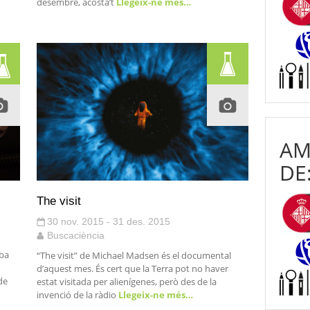
desembre, acosta’t
Llegeix-ne més…
AM
DE
The visit
30 nov. 2015 - 31 des. 2015
Buscaciència
iba
“The visit” de Michael Madsen és el documental
d’aquest mes. És cert que la Terra pot no haver
de
estat visitada per alienígenes, però des de la
invenció de la ràdio
Llegeix-ne més…