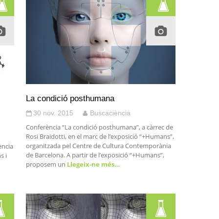
La condició posthumana
30 nov. 2015
Buscaciència
Conferència “La condició posthumana”, a càrrec de
Rosi Braidotti, en el marc de l’exposició “+Humans”,
organitzada pel Centre de Cultura Contemporània
ència
de Barcelona. A partir de l’exposició “+Humans”,
s i
proposem un
Llegeix-ne més…