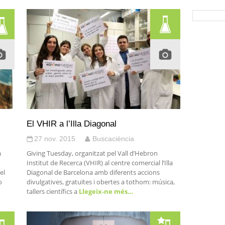
El VHIR a l’Illa Diagonal
27 nov. 2015
Buscaciència
a
Giving Tuesday, organitzat pel Vall d’Hebron
Institut de Recerca (VHIR) al centre comercial l’Illa
el
Diagonal de Barcelona amb diferents accions
o
divulgatives, gratuïtes i obertes a tothom: música,
tallers científics a
Llegeix-ne més…