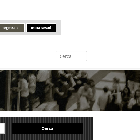
Registra't
Inicia sessió
Cerca