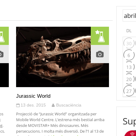
DL
30
6
13
20
27
Jurassic World
13 des. 2015
Buscaciència
os
Projecció de “Jurassic World” organitzada per
Sup
;
Mobile World Centre. L’estrena més bestial arriba
g.
desde MOVISTAR+ Més dinosaures. Més
cs.
persecucions. I molta més diversió. De l’1 al 13 de