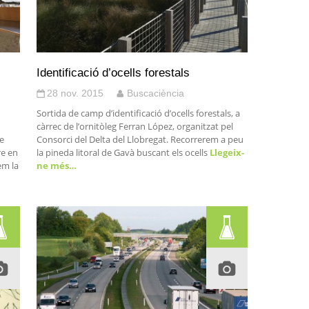
Identificació d’ocells forestals
28 nov. 2015
Buscaciència
Sortida de camp d’identificació d’ocells forestals, a
càrrec de l’ornitòleg Ferran López, organitzat pel
de
Consorci del Delta del Llobregat. Recorrerem a peu
re en
la pineda litoral de Gavà buscant els ocells
Llegeix-
em la
ne més…