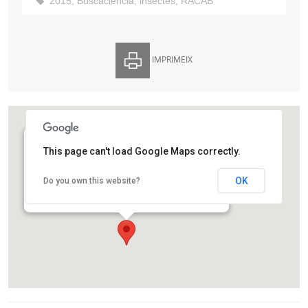
2015
,
Buscaciència
,
insectes
,
RACAB
IMPRIMEIX
This page can't load Google Maps correctly.
Reial Acadèmia de les Ciències i les Arts de
Barcelona
OK
Do you own this website?
La Rambla, 115
Barcelona