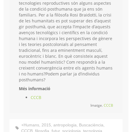
tecnologies reproductives són alguns aspectes
de la condició posthumana que ja ens són
familiars. Per a la filòsofa Rosi Braidotti, la crisi
de les humanitats es pot superar des d’aquest
gir posthumà, que accepta l’impacte d’aquests
avenços tecnològics i científics en la condició
humana i incorpora les perspectives de gènere
i les teories postcolonials al pensament
tradicional, fins ara eminentment masculí,
eurocèntric i blanc. En què consisteix aquest
nou model humanístic? Com respondrà a la
creixent convergència entre els agents humans
i no humans?Podem parlar ja d’individus
posthumans?
Més informació
CCCB
Imatge.
CCCB
+Humans
,
2015
,
antropologia
,
Buscaciència
,
CCCB
,
filosofia
,
futur
,
sociologia
,
tecnologia