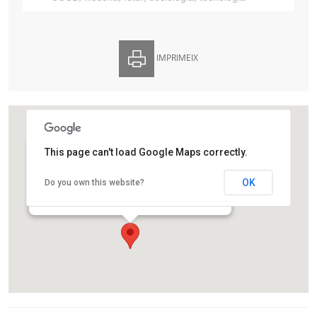
IMPRIMEIX
This page can't load Google Maps correctly.
Centre de Cultura Contemporània de Barcelona
OK
Do you own this website?
Carrer de Montalegre, 5
Barcelona