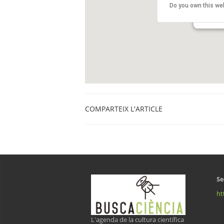
Centre C
Do you own this we
Ronda Gu
Barcelon
COMPARTEIX L'ARTICLE
Se
ht
L'agenda de la cultura científica