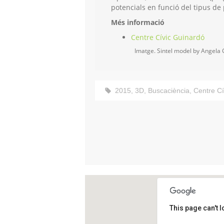
potencials en funció del tipus de
Més informació
Centre Cívic Guinardó
Imatge. Sintel model by Angela 
2015
,
3D
,
Buscaciència
,
Centre Cí
This page can't 