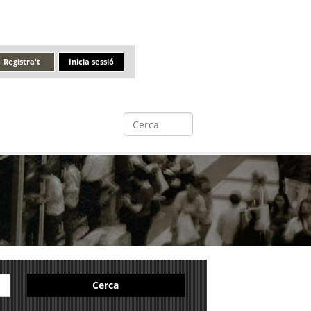
Registra't
Inicia sessió
Cerca