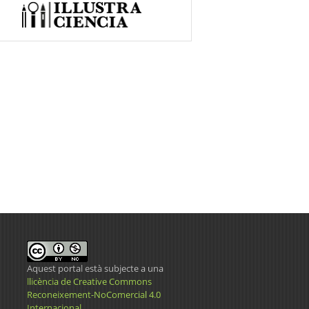
Aquest portal està subjecte a una
llicència de Creative Commons
Reconeixement-NoComercial 4.0
Internacional