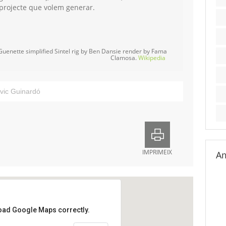
 projecte que volem generar.
Guenette simplified Sintel rig by Ben Dansie render by Fama
Clamosa.
Wikipedia
vic Guinardó
IMPRIMEIX
Am
load Google Maps correctly.