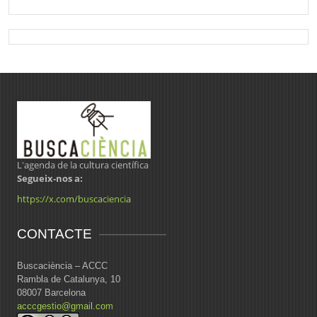
L'agenda de la cultura científica
Segueix-nos a:
https://x.com/buscaciencia
CONTACTE
Buscaciència – ACCC
Rambla de Catalunya, 10
08007 Barcelona
acccgestio@gmail.com