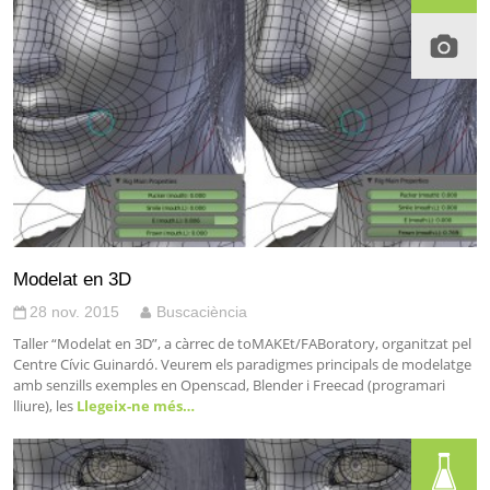
Modelat en 3D
28 nov. 2015
Buscaciència
Taller “Modelat en 3D”, a càrrec de toMAKEt/FABoratory, organitzat pel
Centre Cívic Guinardó. Veurem els paradigmes principals de modelatge
amb senzills exemples en Openscad, Blender i Freecad (programari
lliure), les
Llegeix-ne més…