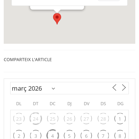
Barcelona
COMPARTEIX L'ARTICLE
DL
DT
DC
DJ
DV
DS
DG
23
24
25
26
27
28
1
2
3
4
5
6
7
8