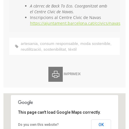
A càrrec de Back To Eco. Coorganitzat amb
el Centre Cívic de Navas.
Inscripcions al Centre Cívic de Navas
https://ajuntament.barcelona.cat/ccivics/navas
artesania
,
consum responsable
,
moda sostenible
,
reutilització
,
sostenibilitat
,
tèxtil
IMPRIMEIX
This page can't load Google Maps correctly.
Centre Cívic Navas
OK
Do you own this website?
Carrer de Navas de Tolosa, 312