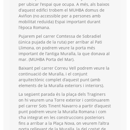
per ubicar l’espai que ocupa. A més, als baixos
d’aquest edifici trobem el MUHBA domus de
Aviñon (no accessible per a persones amb
mobilitat reduïda) Espai important durant
l’època Romana.
Pujarem pel carrer Comtessa de Sobradiel
(única pujada de la ruta) per arribar al Pati
Llimona, on podrem veure la porta més
important de l’antiga Muralla, la que donava al
mar. (MUHBA Porta del Mar).
Baixant pel carrer Correu Vell podrem veure la
continuació de Muralla, i el conjunt
arquitectònic complet d’aquest punt (amb
elements de la Muralla exteriors i interiors).
La següent parada és la plaça dels Traginers
on hi veurem una Torre exterior i continuarem
pel carrer Sots Tinent Navarro a partir d’aquest
punt podrem veure la Muralla Romana i com
s’ha integrat en les construccions posteriors
fins a arribar a la Plaça Nova, on veurem l’altra
porta rellevant de la Muralla, la del costat de