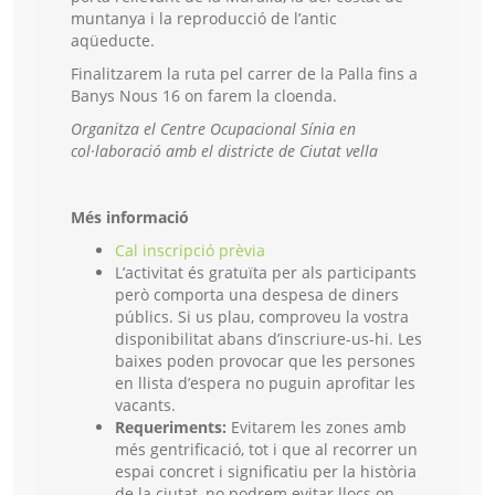
muntanya i la reproducció de l’antic
aqüeducte.
Finalitzarem la ruta pel carrer de la Palla fins a
Banys Nous 16 on farem la cloenda.
Organitza el Centre Ocupacional Sínia en
co
l·laboració amb el districte de Ciutat vella
Més informació
Cal inscripció prèvia
L’activitat és gratuïta per als participants
però comporta una despesa de diners
públics. Si us plau, comproveu la vostra
disponibilitat abans d’inscriure-us-hi. Les
baixes poden provocar que les persones
en llista d’espera no puguin aprofitar les
vacants.
Requeriments:
Evitarem les zones amb
més gentrificació, tot i que al recorrer un
espai concret i significatiu per la història
de la ciutat, no podrem evitar llocs on