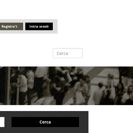
Registra't
Inicia sessió
Cerca