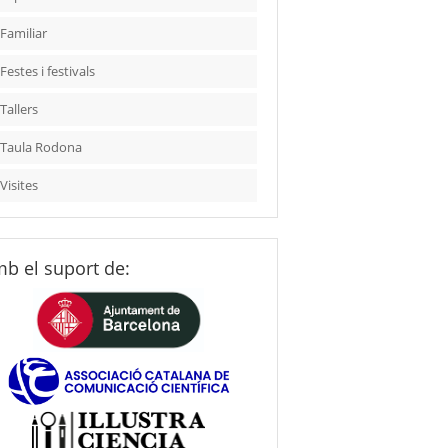
Familiar
Festes i festivals
Tallers
Taula Rodona
Visites
b el suport de: