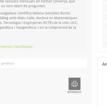
amb sessions mensuals en format conversa, que
 un torn obert de preguntes.
ivulgadora científica Helena González-Burón,
diàleg amb Malu Calle, doctora en Matemàtiques
s, Tecnologia i Enginyeries (FCTE) de la UVic-UCC,
enètica i l’epigenètica, i en la comprensió de la
nverses Científiques”
.
Am
,
genètica
IMPRIMEIX