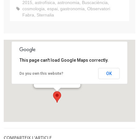
2015
,
astrofísica
,
astronomia
,
Buscaciència
,
cosmologia
,
espai
,
gastronomia
,
Observatori
Fabra
,
Sternalia
This page can't load Google Maps correctly.
Observatori Fabra
OK
Do you own this website?
Camí de l'Observatori, s/n
Barcelona
COMPARTEIX L'ARTICLE