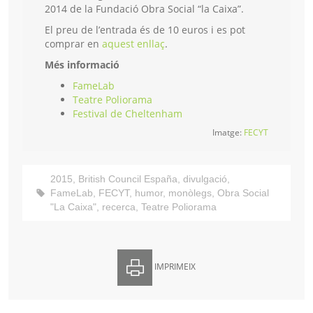
2014 de la Fundació Obra Social “la Caixa”.
El preu de l’entrada és de 10 euros i es pot
comprar en
aquest enllaç
.
Més informació
FameLab
Teatre Poliorama
Festival de Cheltenham
Imatge:
FECYT
2015
,
British Council España
,
divulgació
,
FameLab
,
FECYT
,
humor
,
monòlegs
,
Obra Social
"La Caixa"
,
recerca
,
Teatre Poliorama
IMPRIMEIX