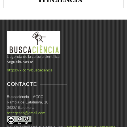
L'agenda de la cultura científica
Segueix-nos a:
https://x.com/buscaciencia
CONTACTE
Buscaciència – ACCC
Rambla de Catalunya, 10
08007 Barcelona
acccgestio@gmail.com
Aquest portal està subjecte a una
llicència de Creative Commons