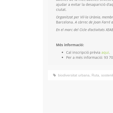
ajudar a evitar la desaparició d’
ciutat.
Organitzat per Vil·la Urània, memb
Barcelona.
A càrrec de Joan Farré 
En el marc del Cicle d’activitats XE
Més informació:
Cal inscripció prèvia
aqui
.
Per a més informació: 93 7
biodiversitat urbana
,
Ruta
,
sostenib