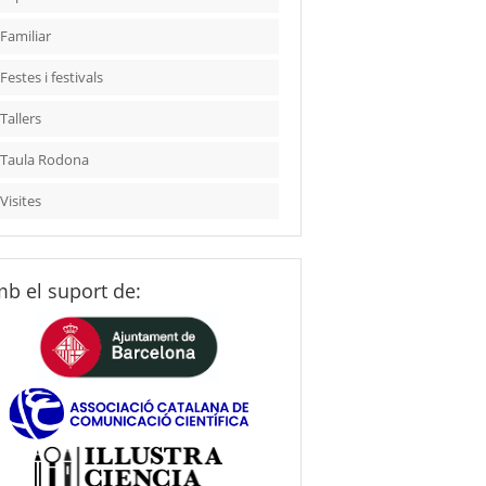
Familiar
Festes i festivals
Tallers
Taula Rodona
Visites
b el suport de: