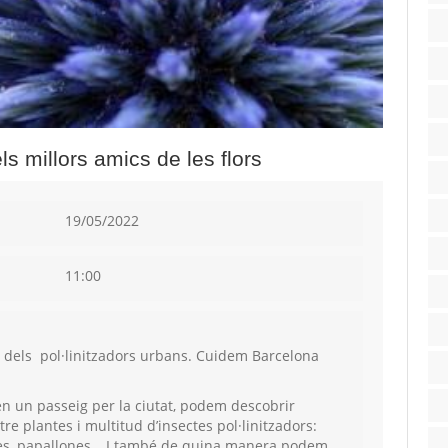
ls millors amics de les flors
19/05/2022
11:00
at dels pol·linitzadors urbans. Cuidem Barcelona
n un passeig per la ciutat, podem descobrir
ntre plantes i multitud d’insectes pol·linitzadors:
stres, papallones… I també de quina manera podem