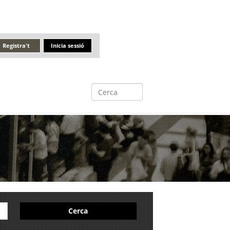
Registra't
Inicia sessió
Cerca