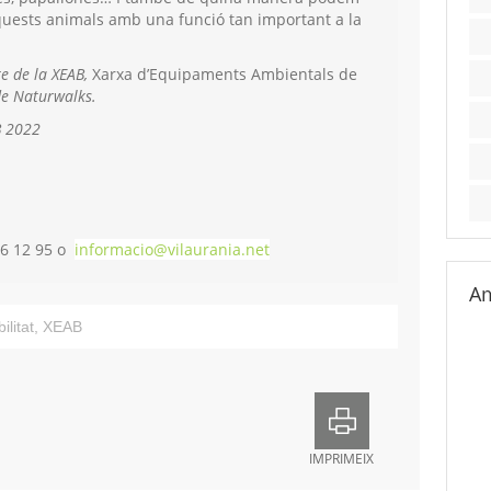
aquests animals amb una funció tan important a la
re de la XEAB,
Xarxa d’Equipaments Ambientals de
de Naturwalks.
AB 2022
06 12 95 o
informacio@vilaurania.net
Am
ilitat
,
XEAB
IMPRIMEIX