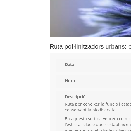
Ruta pol·linitzadors urbans: e
Data
Hora
Descripció
Ruta per conèixer la funció i est
conservant la biodiversitat.
En aquesta sortida veurem com, e
l’estreta relació que s’estableix e
abelles de la mel, abelles silve