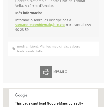
Coorganitzat amb el Centre Cívic de Trinitat
Vella. A càrrec d’Amalur.
Més informació:
Informació sobre les inscripcions a
santandreuambiental@bcn.cat
o trucant al 699
90 23 59.
medi ambient
,
Plantes medicinals
,
sabers
tradicionals
,
taller
IMPRIMEIX
This page can't load Google Maps correctly.