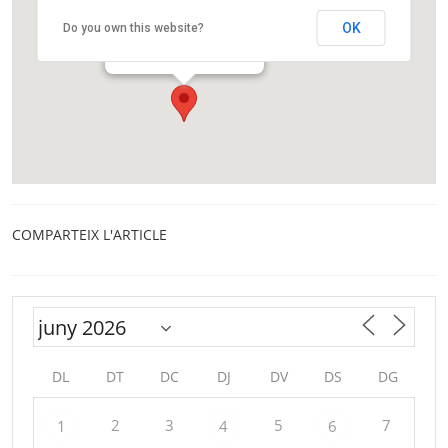
Centre Cívic Trinitat Vella
OK
Do you own this website?
Carrer Foradada, 36
Barcelona
COMPARTEIX L'ARTICLE
DL
DT
DC
DJ
DV
DS
DG
2
3
5
7
1
4
6