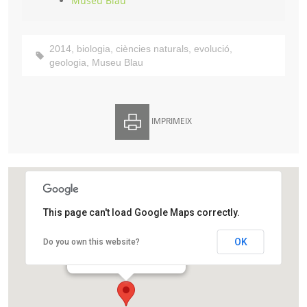
Museu Blau
2014
,
biologia
,
ciències naturals
,
evolució
,
geologia
,
Museu Blau
IMPRIMEIX
This page can't load Google Maps correctly.
Museu Blau
OK
Do you own this website?
Plaça de Leonardo da Vinci, 4-5
Barcelona