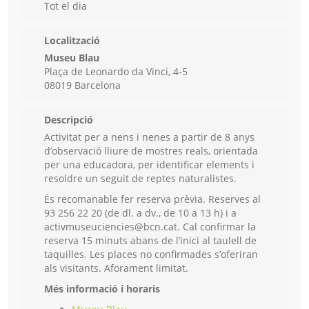
Tot el dia
Localització
Museu Blau
Plaça de Leonardo da Vinci, 4-5
08019 Barcelona
Descripció
Activitat per a nens i nenes a partir de 8 anys
d’observació lliure de mostres reals, orientada
per una educadora, per identificar elements i
resoldre un seguit de reptes naturalistes.
És recomanable fer reserva prèvia. Reserves al
93 256 22 20 (de dl. a dv., de 10 a 13 h) i a
activmuseuciencies@bcn.cat. Cal confirmar la
reserva 15 minuts abans de l’inici al taulell de
taquilles. Les places no confirmades s’oferiran
als visitants. Aforament limitat.
Més informació i horaris