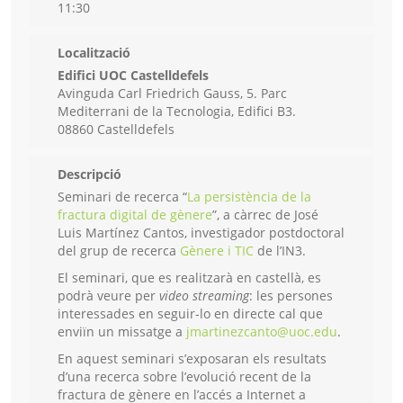
11:30
Localització
Edifici UOC Castelldefels
Avinguda Carl Friedrich Gauss, 5. Parc
Mediterrani de la Tecnologia, Edifici B3.
08860 Castelldefels
Descripció
Seminari de recerca “
La persistència de la
fractura digital de gènere
”, a càrrec de José
Luis Martínez Cantos, investigador postdoctoral
del grup de recerca
Gènere i TIC
de l’IN3.
El seminari, que es realitzarà en castellà, es
podrà veure per
video streaming
: les persones
interessades en seguir-lo en directe cal que
enviïn un missatge a
jmartinezcanto@uoc.edu
.
En aquest seminari s’exposaran els resultats
d’una recerca sobre l’evolució recent de la
fractura de gènere en l’accés a Internet a