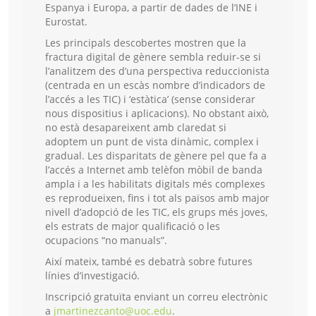
Espanya i Europa, a partir de dades de l’INE i
Eurostat.
Les principals descobertes mostren que la
fractura digital de gènere sembla reduir-se si
l’analitzem des d’una perspectiva reduccionista
(centrada en un escàs nombre d’indicadors de
l’accés a les TIC) i ‘estàtica’ (sense considerar
nous dispositius i aplicacions). No obstant això,
no està desapareixent amb claredat si
adoptem un punt de vista dinàmic, complex i
gradual. Les disparitats de gènere pel que fa a
l’accés a Internet amb telèfon mòbil de banda
ampla i a les habilitats digitals més complexes
es reprodueixen, fins i tot als països amb major
nivell d’adopció de les TIC, els grups més joves,
els estrats de major qualificació o les
ocupacions “no manuals”.
Així mateix, també es debatrà sobre futures
línies d’investigació.
Inscripció gratuïta enviant un correu electrònic
a
jmartinezcanto@uoc.edu
.