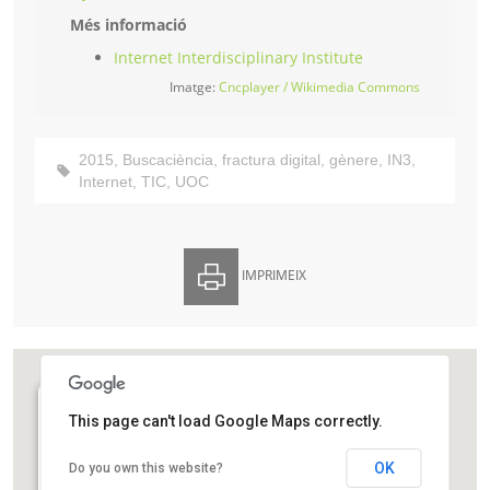
Més informació
Internet Interdisciplinary Institute
Imatge:
Cncplayer / Wikimedia Commons
2015
,
Buscaciència
,
fractura digital
,
gènere
,
IN3
,
Internet
,
TIC
,
UOC
IMPRIMEIX
This page can't load Google Maps correctly.
Edifici UOC Castelldefels
Avinguda Carl Friedrich Gauss, 5. Parc Mediterrani de
OK
Do you own this website?
la Tecnologia, Edifici B3.
Castelldefels