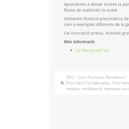
Aprendrem a deixar enrere la par
fluxos de materials la ciutat.
Visitarem l’estació pneumàtica de
com a exemples diferents de la ge
Cal inscripció prèvia. Activitat gra
Més informació
La Fàbrica del Sol
2017
,
Com Funciona Barcelona?
,
Punt Verd Col·laborador
,
Punt Verd
residus
,
reutilització
,
setmana euro