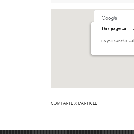
This page can't 
Ens trobarem a les “bú
Do you own this we
Pl. Lesseps
Barcelona
COMPARTEIX L'ARTICLE