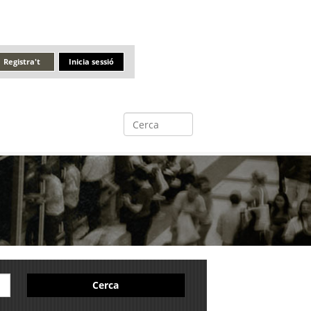
Registra't
Inicia sessió
Cerca