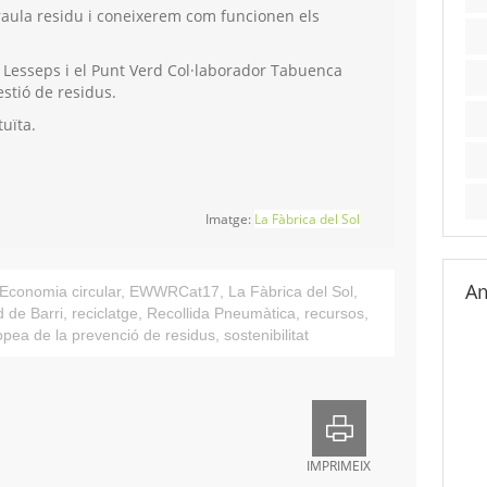
aula residu i coneixerem com funcionen els
 Lesseps i el Punt Verd Col·laborador Tabuenca
stió de residus.
tuïta.
Imatge:
La Fàbrica del Sol
Am
Economia circular
,
EWWRCat17
,
La Fàbrica del Sol
,
 de Barri
,
reciclatge
,
Recollida Pneumàtica
,
recursos
,
pea de la prevenció de residus
,
sostenibilitat
IMPRIMEIX