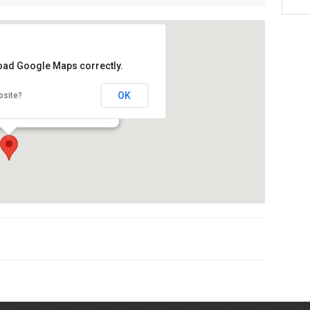
load Google Maps correctly.
sties” de recollida pneumàtica
OK
bsite?