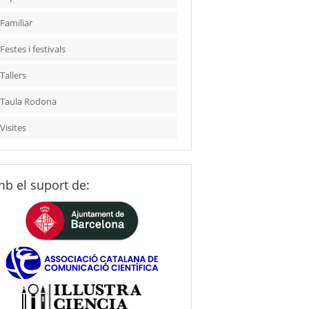
Familiar
Festes i festivals
Tallers
Taula Rodona
Visites
b el suport de: