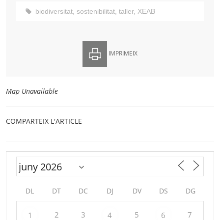
biodiversitat
,
sostenibilitat
,
taller
,
XEAB
IMPRIMEIX
Map Unavailable
COMPARTEIX L'ARTICLE
DL
DT
DC
DJ
DV
DS
DG
2
3
5
7
1
4
6