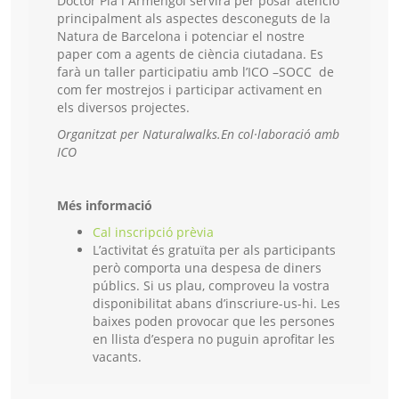
Doctor Pla i Armengol servirà per posar atenció
principalment als aspectes desconeguts de la
Natura de Barcelona i potenciar el nostre
paper com a agents de ciència ciutadana. Es
farà un taller participatiu amb l’ICO –SOCC de
com fer mostrejos i participar activament en
els diversos projectes.
Organitzat per Naturalwalks.
En col·laboració amb
ICO
Més informació
Cal inscripció prèvia
L’activitat és gratuïta per als participants
però comporta una despesa de diners
públics. Si us plau, comproveu la vostra
disponibilitat abans d’inscriure-us-hi. Les
baixes poden provocar que les persones
en llista d’espera no puguin aprofitar les
vacants.