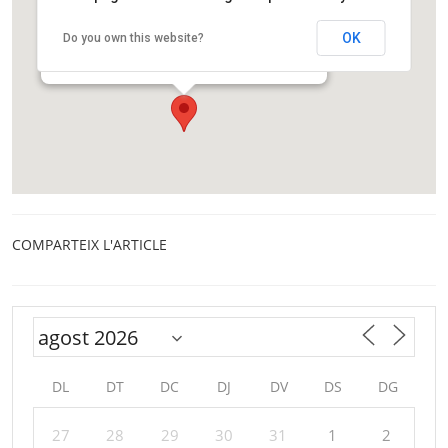
Centre de Cultura Contemporània de Barcelona
OK
Do you own this website?
Carrer de Montalegre, 5
Barcelona
COMPARTEIX L'ARTICLE
DL
DT
DC
DJ
DV
DS
DG
27
28
29
30
31
1
2