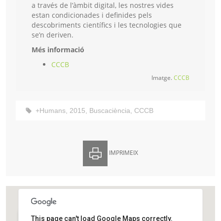
a través de l’àmbit digital, les nostres vides
estan condicionades i definides pels
descobriments científics i les tecnologies que
se’n deriven.
Més informació
CCCB
Imatge.
CCCB
+Humans
,
2015
,
Buscaciència
,
CCCB
IMPRIMEIX
This page can't load Google Maps correctly.