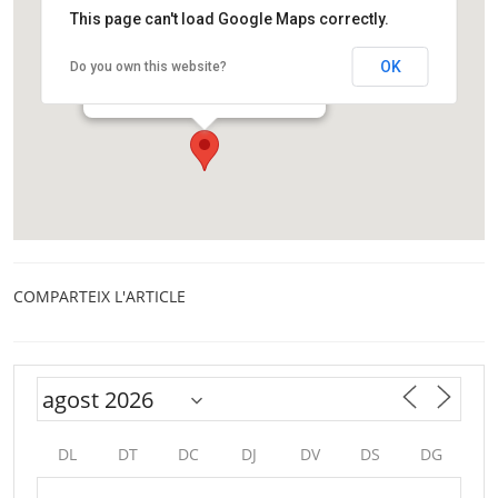
This page can't load Google Maps correctly.
Agrupació Astronòmica de Sabadell
OK
Do you own this website?
Prat de la Riba, s/n
Sabadell
COMPARTEIX L'ARTICLE
DL
DT
DC
DJ
DV
DS
DG