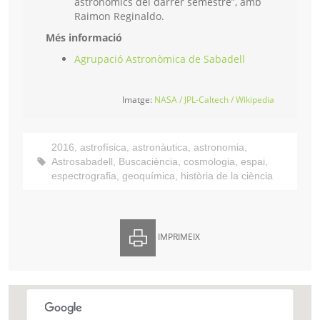
astronòmics del darrer semestre”, amb
Raimon Reginaldo.
Més informació
Agrupació Astronòmica de Sabadell
Imatge:
NASA / JPL-Caltech / Wikipedia
2016
,
astrofísica
,
astronàutica
,
astronomia
,
Astrosabadell
,
Buscaciència
,
cosmologia
,
espai
,
espectrografia
,
geoquímica
,
història de la ciència
IMPRIMEIX