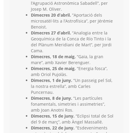
l’Agrupació Astronòmica Sabadell”, per
Josep M. Oliver.
Dimecres 20 d’abril.
“Aportació dels
microsatèl·lits a l’Astrofísica”, per Jérémie
Benoist.
Dimecres 27 d’abril.
“Analogia entre la
Geoquímica de la Conca de Río Tinto i la
del Plànum Meridiani de Mart”, per Jordi
Cama.
Dimecres, 18 de maig.
“Gaia, la gran
mare”, amb Xavier Berenguer.
Dimecres, 25 de maig.
“Energia fosca”,
amb Oriol Pujolàs.
Dimecres, 1 de juny.
“Un passeig pel Sol,
la nostra estrella”, amb Carles
Puncernau.
Dimecres, 8 de juny.
“Les partícules
fonamentals, simetries i assimetries”,
amb Joan Anotni Ros.
Dimecres, 15 de juny.
“Eclipsi total de Sol
del 9 de març”, amb Àngel Massallé.
Dimecres, 22 de juny.
“Esdeveniments