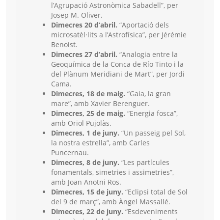
l’Agrupació Astronòmica Sabadell”, per
Josep M. Oliver.
Dimecres 20 d’abril.
“Aportació dels
microsatèl·lits a l’Astrofísica”, per Jérémie
Benoist.
Dimecres 27 d’abril.
“Analogia entre la
Geoquímica de la Conca de Río Tinto i la
del Plànum Meridiani de Mart”, per Jordi
Cama.
Dimecres, 18 de maig.
“Gaia, la gran
mare”, amb Xavier Berenguer.
Dimecres, 25 de maig.
“Energia fosca”,
amb Oriol Pujolàs.
Dimecres, 1 de juny.
“Un passeig pel Sol,
la nostra estrella”, amb Carles
Puncernau.
Dimecres, 8 de juny.
“Les partícules
fonamentals, simetries i assimetries”,
amb Joan Anotni Ros.
Dimecres, 15 de juny.
“Eclipsi total de Sol
del 9 de març”, amb Àngel Massallé.
Dimecres, 22 de juny.
“Esdeveniments