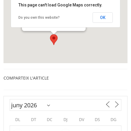
This page can't load Google Maps correctly.
Agrupació Astronòmica de Sabadell
OK
Do you own this website?
Prat de la Riba, s/n
Sabadell
COMPARTEIX L'ARTICLE
DL
DT
DC
DJ
DV
DS
DG