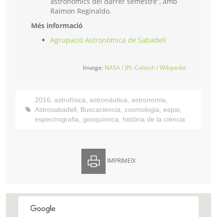
astronòmics del darrer semestre”, amb
Raimon Reginaldo.
Més informació
Agrupació Astronòmica de Sabadell
Imatge:
NASA / JPL-Caltech / Wikipedia
2016
,
astrofísica
,
astronàutica
,
astronomia
,
Astrosabadell
,
Buscaciència
,
cosmologia
,
espai
,
espectrografia
,
geoquímica
,
història de la ciència
IMPRIMEIX