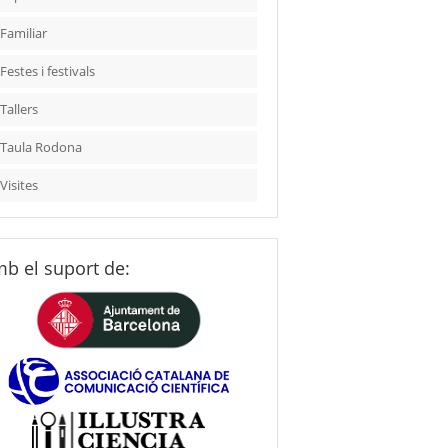
Familiar
Festes i festivals
Tallers
Taula Rodona
Visites
b el suport de: