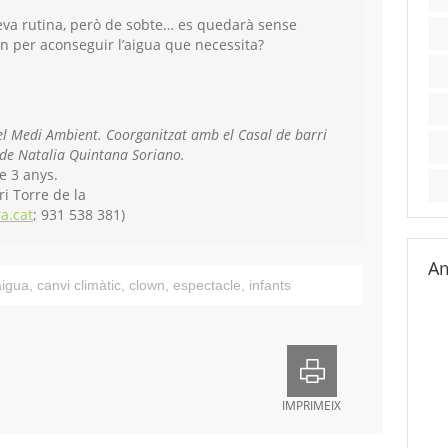
seva rutina, però de sobte… es quedarà sense
n per aconseguir l’aigua que necessita?
el Medi Ambient. Coorganitzat amb el Casal de barri
 de Natalia Quintana Soriano.
e 3 anys.
ri Torre de la
a.cat
; 931 538 381)
Am
aigua
,
canvi climàtic
,
clown
,
espectacle
,
infants
IMPRIMEIX