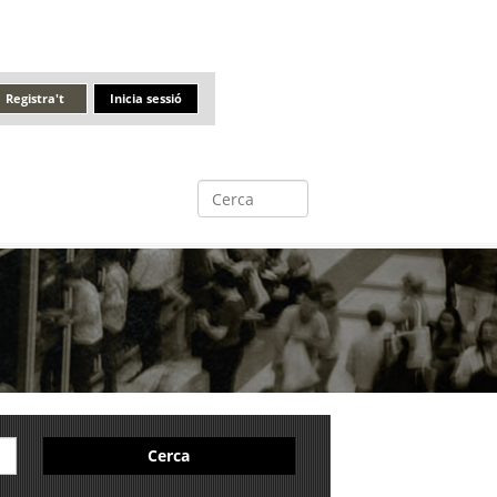
Registra't
Inicia sessió
Cerca