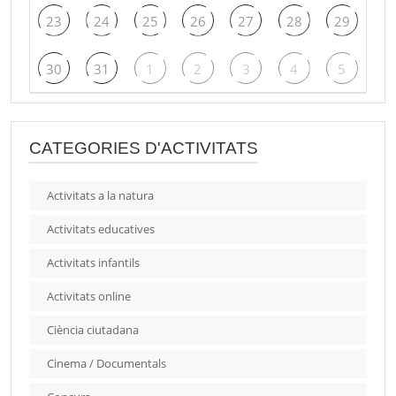
23
24
25
26
27
28
29
30
31
1
2
3
4
5
CATEGORIES D'ACTIVITATS
Activitats a la natura
Activitats educatives
Activitats infantils
Activitats online
Ciència ciutadana
Cinema / Documentals