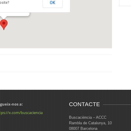
OK
bsite?
Salvat Papasseit, 1,
CONTACTE
gueix-nos a:
tps://x.com/buscaciencia
Buscaciència – ACCC
Rambla de Catalunya, 10
08007 Barcelona