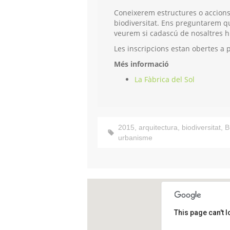
Coneixerem estructures o accions d
biodiversitat. Ens preguntarem qu
veurem si cadascú de nosaltres hi
Les inscripcions estan obertes a p
Més informació
La Fàbrica del Sol
2015
,
arquitectura
,
biodiversitat
,
B
urbanisme
This page can't 
La Fàbrica 