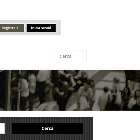
Registra't
Inicia sessió
Cerca