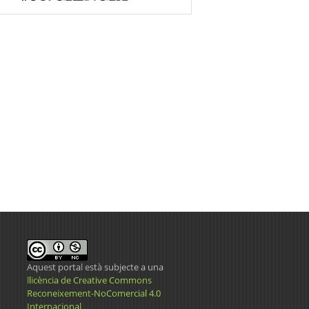
Aquest portal està subjecte a una
llicència de Creative Commons
Reconeixement-NoComercial 4.0
Internacional