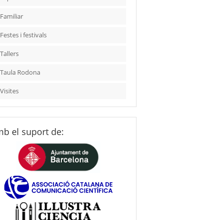
Familiar
Festes i festivals
Tallers
Taula Rodona
Visites
b el suport de: