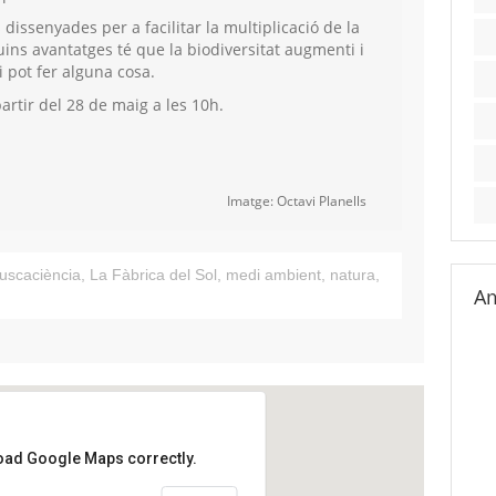
issenyades per a facilitar la multiplicació de la
ins avantatges té que la biodiversitat augmenti i
 pot fer alguna cosa.
artir del 28 de maig a les 10h.
Imatge: Octavi Planells
uscaciència
,
La Fàbrica del Sol
,
medi ambient
,
natura
,
Am
load Google Maps correctly.
del Sol