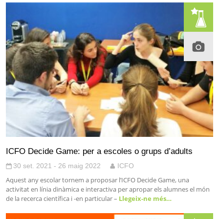
ICFO Decide Game: per a escoles o grups d’adults
30 set. 2021 - 26 maig 2022
ICFO
Aquest any escolar tornem a proposar l’ICFO Decide Game, una
activitat en línia dinàmica e interactiva per apropar els alumnes el món
de la recerca científica i -en particular –
Llegeix-ne més…