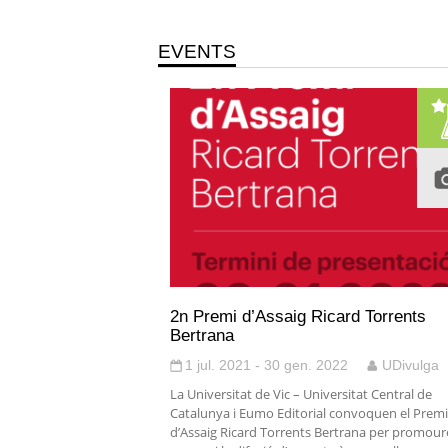
EVENTS
2n Premi d’Assaig Ricard Torrents
Bertrana
1 jul. 2021 - 30 gen. 2022
UDivulga
La Universitat de Vic – Universitat Central de
Catalunya i Eumo Editorial convoquen el Premi
d’Assaig Ricard Torrents Bertrana per promoure