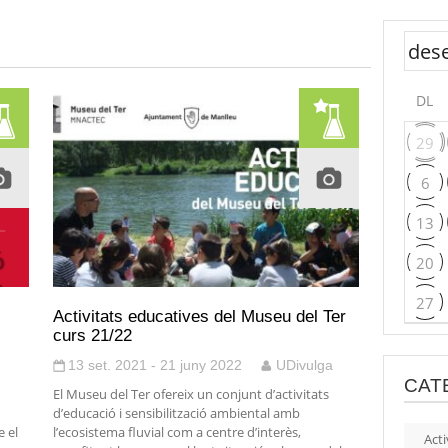
DL
29
6
13
20
27
Activitats educatives del Museu del Ter
curs 21/22
13 set. 2021 - 21 juny 2022
UDivulga
CAT
El Museu del Ter ofereix un conjunt d’activitats
d’educació i sensibilització ambiental amb
 el
l’ecosistema fluvial com a centre d’interès,
Acti