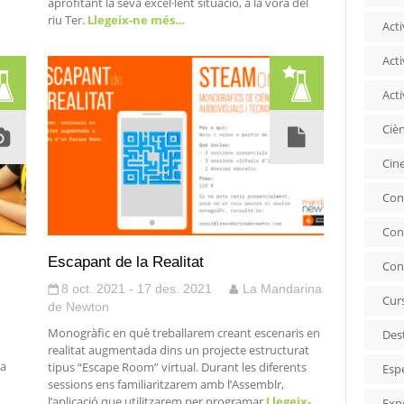
aprofitant la seva excel·lent situació, a la vora del
riu Ter.
Llegeix-ne més…
Acti
Acti
Acti
Ciè
Cin
Con
Con
Escapant de la Realitat
Con
8 oct. 2021 - 17 des. 2021
La Mandarina
Cur
de Newton
Monogràfic en què treballarem creant escenaris en
Des
realitat augmentada dins un projecte estructurat
la
tipus “Escape Room” virtual. Durant les diferents
Esp
sessions ens familiaritzarem amb l’Assemblr,
l’aplicació que utilitzarem per programar
Llegeix-
Exp