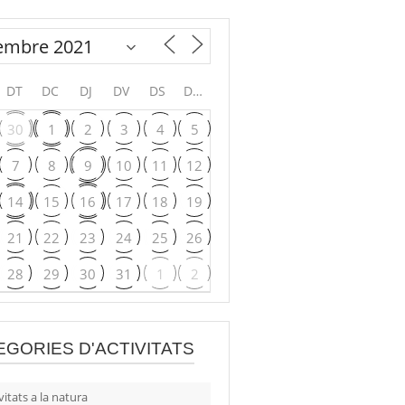
DT
DC
DJ
DV
DS
DG
30
1
2
3
4
5
7
8
9
10
11
12
14
15
16
17
18
19
21
22
23
24
25
26
28
29
30
31
1
2
EGORIES D'ACTIVITATS
vitats a la natura