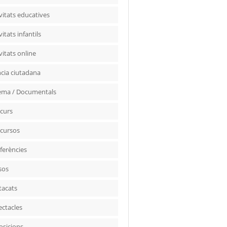
vitats educatives
vitats infantils
vitats online
ncia ciutadana
ema / Documentals
curs
cursos
ferències
sos
tacats
ectacles
osicions