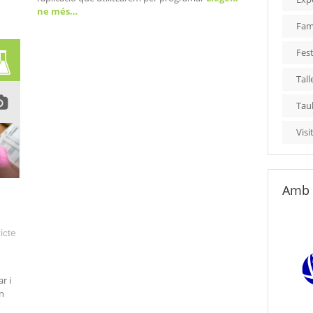
ne més…
Fami
Fest
Tall
Tau
Visi
Amb 
icte
r i
n