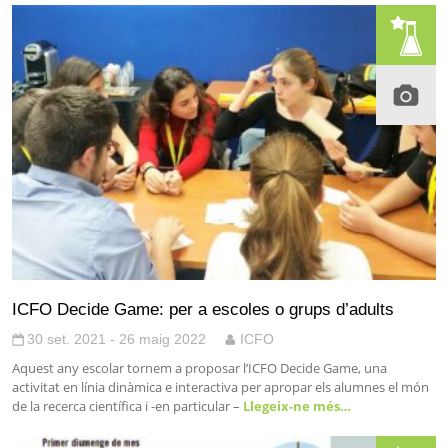
ICFO Decide Game: per a escoles o grups d’adults
30 set. 2021 - 26 maig 2022
ICFO
Aquest any escolar tornem a proposar l’ICFO Decide Game, una
activitat en línia dinàmica e interactiva per apropar els alumnes el món
de la recerca científica i -en particular –
Llegeix-ne més…