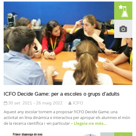
ICFO Decide Game: per a escoles o grups d’adults
30 set. 2021 - 26 maig 2022
ICFO
Aquest any escolar tornem a proposar l’ICFO Decide Game, una
activitat en línia dinàmica e interactiva per apropar els alumnes el món
de la recerca científica i -en particular –
Llegeix-ne més…