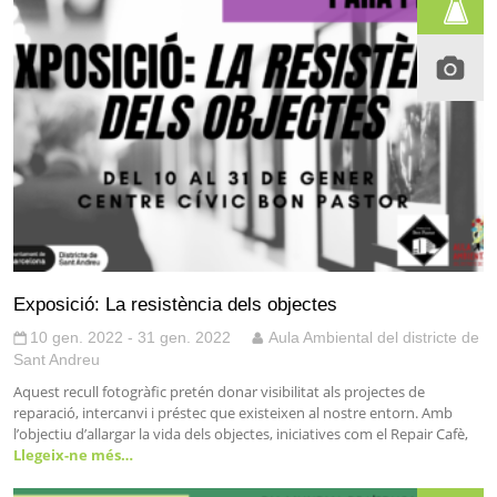
Exposició: La resistència dels objectes
10 gen. 2022 - 31 gen. 2022
Aula Ambiental del districte de
Sant Andreu
Aquest recull fotogràfic pretén donar visibilitat als projectes de
reparació, intercanvi i préstec que existeixen al nostre entorn. Amb
l’objectiu d’allargar la vida dels objectes, iniciatives com el Repair Cafè,
Llegeix-ne més…