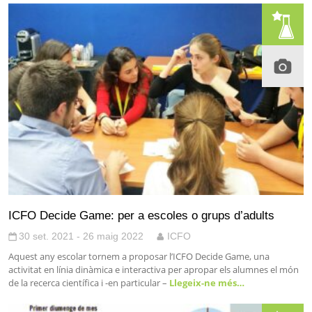
ICFO Decide Game: per a escoles o grups d’adults
30 set. 2021 - 26 maig 2022
ICFO
Aquest any escolar tornem a proposar l’ICFO Decide Game, una
activitat en línia dinàmica e interactiva per apropar els alumnes el món
de la recerca científica i -en particular –
Llegeix-ne més…