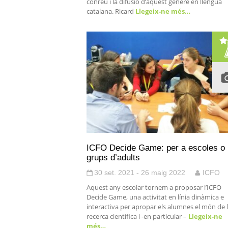
conreu i la difusió d’aquest gènere en llengua
catalana. Ricard
Llegeix-ne més…
ICFO Decide Game: per a escoles o
grups d’adults
30 set. 2021 - 26 maig 2022
ICFO
Aquest any escolar tornem a proposar l’ICFO
Decide Game, una activitat en línia dinàmica e
interactiva per apropar els alumnes el món de 
recerca científica i -en particular –
Llegeix-ne
més…