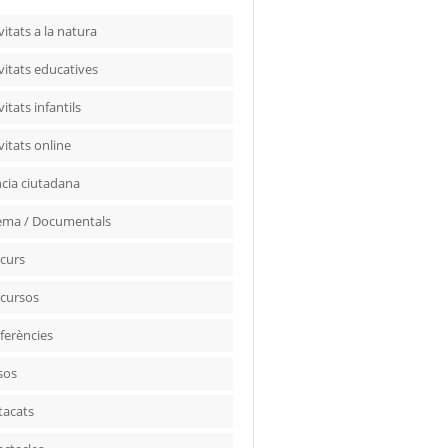
vitats a la natura
vitats educatives
vitats infantils
vitats online
ncia ciutadana
ema / Documentals
curs
cursos
ferències
sos
tacats