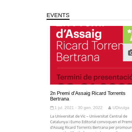
EVENTS
2n Premi d’Assaig Ricard Torrents
Bertrana
1 jul. 2021 - 30 gen. 2022
UDivulga
La Universitat de Vic – Universitat Central de
Catalunya i Eumo Editorial convoquen el Premi
d’Assaig Ricard Torrents Bertrana per promoure