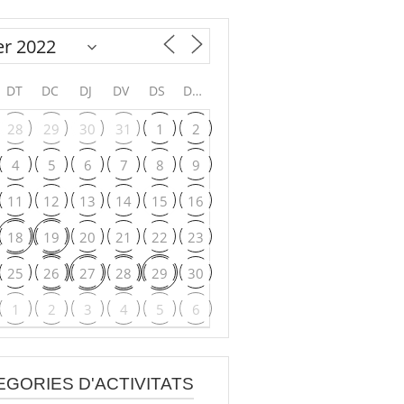
DT
DC
DJ
DV
DS
DG
28
29
30
31
1
2
4
5
6
7
8
9
11
12
13
14
15
16
18
19
20
21
22
23
25
26
27
28
29
30
1
2
3
4
5
6
EGORIES D'ACTIVITATS