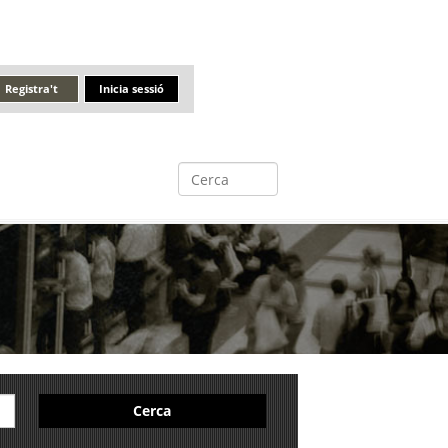
Registra't
Inicia sessió
Cerca