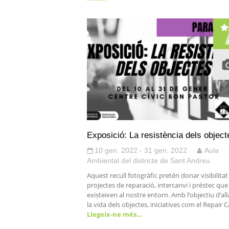
Exposició: La resistència dels object
10 gen. 2022 - 31 gen. 2022
Aula
Ambiental del districte de Sant Andreu
Aquest recull fotogràfic pretén donar visibilitat
projectes de reparació, intercanvi i préstec que
existeixen al nostre entorn. Amb l’objectiu d’all
la vida dels objectes, iniciatives com el Repair C
Llegeix-ne més…