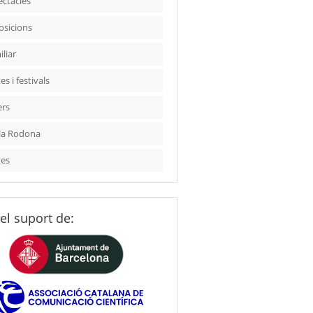
ectacles
osicions
liar
es i festivals
ers
la Rodona
tes
el suport de: