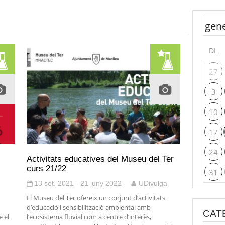
DL
27
3
10
17
24
Activitats educatives del Museu del Ter
curs 21/22
31
13 set. 2021 - 21 juny 2022
UDivulga
El Museu del Ter ofereix un conjunt d’activitats
d’educació i sensibilització ambiental amb
CAT
 el
l’ecosistema fluvial com a centre d’interès,