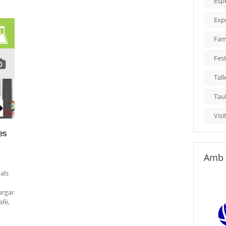
Esp
Exp
Fami
Fest
Tall
Tau
Visi
es
Amb 
 als
argar
afè,