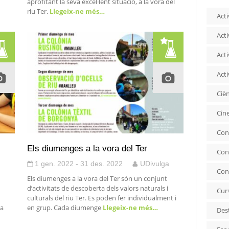
aprofitant la seva excel·lent situació, a la vora del
riu Ter.
Llegeix-ne més…
Acti
Acti
Acti
Acti
Ciè
Cin
Con
Els diumenges a la vora del Ter
Con
1 gen. 2022 - 31 des. 2022
UDivulga
Con
Els diumenges a la vora del Ter són un conjunt
d’activitats de descoberta dels valors naturals i
Cur
culturals del riu Ter. Es poden fer individualment i
la
en grup. Cada diumenge
Llegeix-ne més…
Des