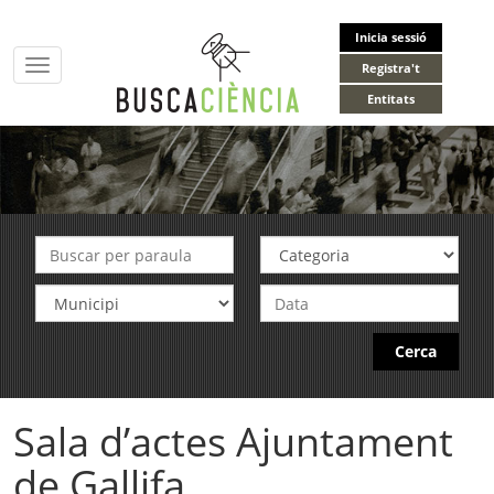
Inicia sessió
Toggle
Registra't
navigation
Entitats
Cerca
Sala d’actes Ajuntament
de Gallifa