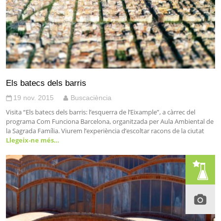
Els batecs dels barris
19 nov. 2015
Buscaciència
Visita “Els batecs dels barris: l’esquerra de l’Eixample”, a càrrec del
programa Com Funciona Barcelona, organitzada per Aula Ambiental de
la Sagrada Família. Viurem l’experiència d’escoltar racons de la ciutat
Llegeix-ne més…