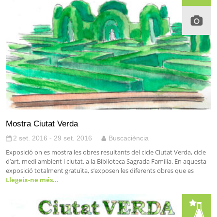
Mostra Ciutat Verda
2 set. 2016 - 29 set. 2016
Buscaciència
Exposició on es mostra les obres resultants del cicle Ciutat Verda, cicle
d’art, medi ambient i ciutat, a la Biblioteca Sagrada Família. En aquesta
exposició totalment gratuïta, s’exposen les diferents obres que es
Llegeix-ne més…