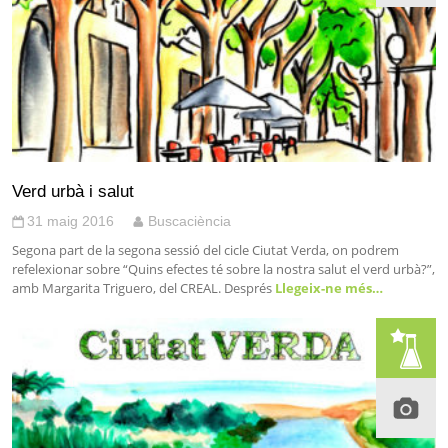
Verd urbà i salut
31 maig 2016
Buscaciència
Segona part de la segona sessió del cicle Ciutat Verda, on podrem
refelexionar sobre “Quins efectes té sobre la nostra salut el verd urbà?”,
amb Margarita Triguero, del CREAL. Després
Llegeix-ne més…