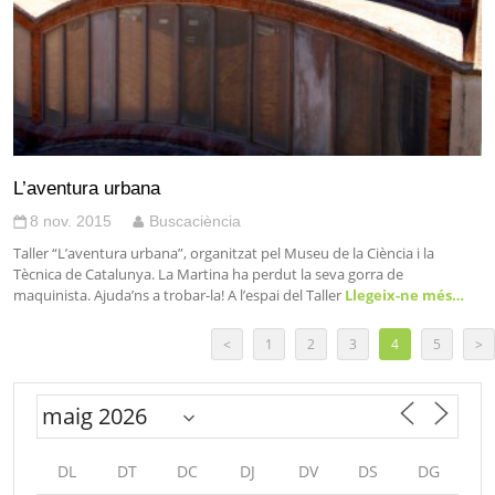
L’aventura urbana
8 nov. 2015
Buscaciència
Taller “L’aventura urbana”, organitzat pel Museu de la Ciència i la
Tècnica de Catalunya. La Martina ha perdut la seva gorra de
maquinista. Ajuda’ns a trobar-la! A l’espai del Taller
Llegeix-ne més…
<
1
2
3
4
5
>
DL
DT
DC
DJ
DV
DS
DG